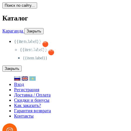
Поиск по сайту...
Каталог
Караганда
Закрыть
{{item.label}}
{{activeItem==item.id?'-
':'+'}}
{{item.label}}
{{activeSubitem==item.id?'-
':'+'}}
{{item.label}}
Закрыть
Вход
Регистрация
Доставка / Оплата
Скидки и бонусы
Как заказать?
Гарантия возврата
Контакты