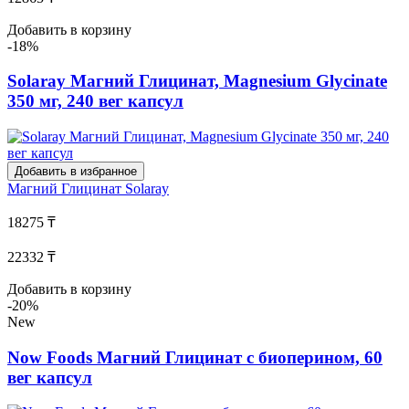
Добавить в корзину
-18%
Solaray Магний Глицинат, Magnesium Glycinate
350 мг, 240 вег капсул
Добавить в избранное
Магний Глицинат
Solaray
18275 ₸
22332 ₸
Добавить в корзину
-20%
New
Now Foods Магний Глицинат с биоперином, 60
вег капсул