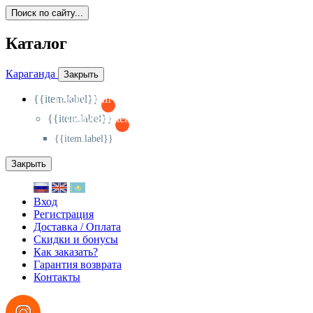
Поиск по сайту...
Каталог
Караганда
Закрыть
{{item.label}}
{{activeItem==item.id?'-
':'+'}}
{{item.label}}
{{activeSubitem==item.id?'-
':'+'}}
{{item.label}}
Закрыть
Вход
Регистрация
Доставка / Оплата
Скидки и бонусы
Как заказать?
Гарантия возврата
Контакты