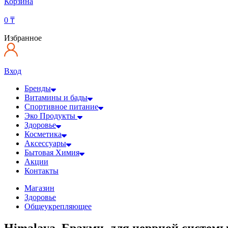
Корзина
0
₸
Избранное
Вход
Бренды
Витамины и бады
Спортивное питание
Эко Продукты
Здоровье
Косметика
Аксессуары
Бытовая Химия
Акции
Контакты
Магазин
Здоровье
Общеукрепляющее
Himalaya, Брахми, для нервной системы,