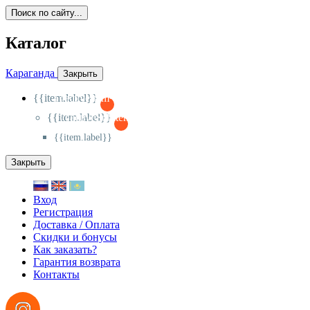
Поиск по сайту...
Каталог
Караганда
Закрыть
{{item.label}}
{{activeItem==item.id?'-
':'+'}}
{{item.label}}
{{activeSubitem==item.id?'-
':'+'}}
{{item.label}}
Закрыть
Вход
Регистрация
Доставка / Оплата
Скидки и бонусы
Как заказать?
Гарантия возврата
Контакты