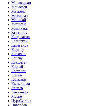
Жанакорган
Жанаозен
Жаркент
Жезказган
Жетыбай
Жетысай
Житикара
Зачаганск
Кандыагаш
Капшагай
Караганда
Каратау
Каскелен
Кентау
Кокшетау
Кордай
Костанай
Косшы
Кульсары
Кызылорда
Ленгер
Лисаковск
Мерке
Нур-Султан
Павлодар