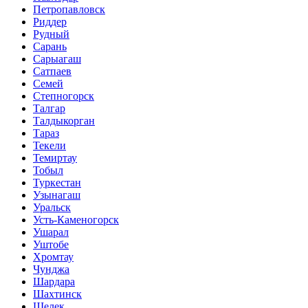
Петропавловск
Риддер
Рудный
Сарань
Сарыагаш
Сатпаев
Семей
Степногорск
Талгар
Талдыкорган
Тараз
Текели
Темиртау
Тобыл
Туркестан
Узынагаш
Уральск
Усть-Каменогорск
Ушарал
Уштобе
Хромтау
Чунджа
Шардара
Шахтинск
Шелек