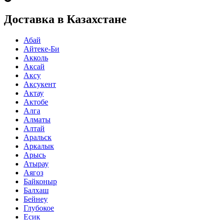
Доставка в Казахстане
Абай
Айтеке-Би
Акколь
Аксай
Аксу
Аксукент
Актау
Актобе
Алга
Алматы
Алтай
Аральск
Аркалык
Арысь
Атырау
Аягоз
Байконыр
Балхаш
Бейнеу
Глубокое
Есик