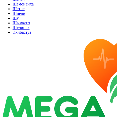
Шемонаиха
Шетпе
Шиели
Шу
Шымкент
Щучинск
Экибастуз