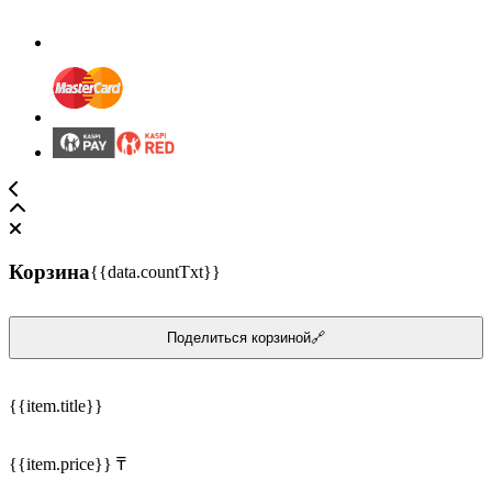
Корзина
{{data.countTxt}}
Поделиться корзиной🔗
{{item.title}}
{{item.price}} ₸