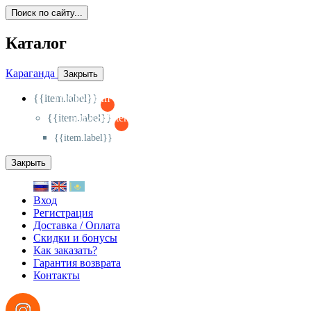
Поиск по сайту...
Каталог
Караганда
Закрыть
{{item.label}}
{{activeItem==item.id?'-
':'+'}}
{{item.label}}
{{activeSubitem==item.id?'-
':'+'}}
{{item.label}}
Закрыть
Вход
Регистрация
Доставка / Оплата
Скидки и бонусы
Как заказать?
Гарантия возврата
Контакты