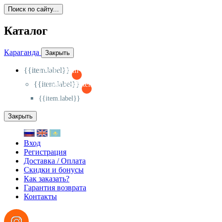
Поиск по сайту...
Каталог
Караганда
Закрыть
{{item.label}}
{{activeItem==item.id?'-
':'+'}}
{{item.label}}
{{activeSubitem==item.id?'-
':'+'}}
{{item.label}}
Закрыть
Вход
Регистрация
Доставка / Оплата
Скидки и бонусы
Как заказать?
Гарантия возврата
Контакты