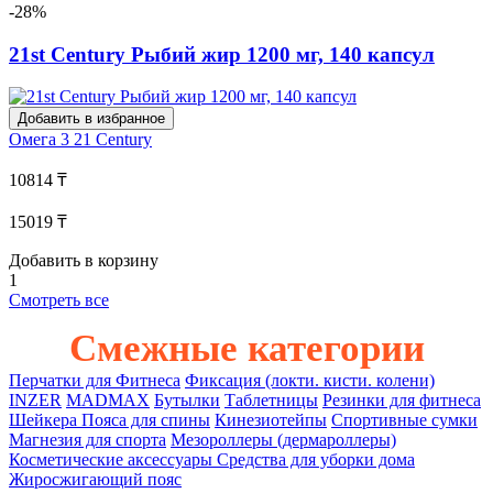
-28%
21st Century Рыбий жир 1200 мг, 140 капсул
Добавить в избранное
Омега 3
21 Century
10814 ₸
15019 ₸
Добавить в корзину
1
Смотреть все
Смежные категории
Перчатки для Фитнеса
Фиксация (локти. кисти. колени)
INZER
MADMAX
Бутылки
Таблетницы
Резинки для фитнеса
Шейкера
Пояса для спины
Кинезиотейпы
Спортивные сумки
Магнезия для спорта
Мезороллеры (дермароллеры)
Косметические аксессуары
Средства для уборки дома
Жиросжигающий пояс