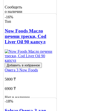
Сообщить
о наличии
6
-16%
Топ
Now Foods Масло
печени трески, Cod
Liver Oil 90 капсул
Добавить в избранное
Омега 3
Now Foods
5800 ₸
6900 ₸
Нет в наличии
-18%
Сообщить
о наличии
Solgar Омега-3 для