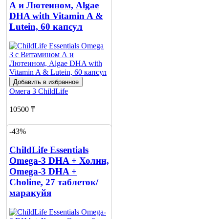
А и Лютеином, Algae
DHA with Vitamin A &
Lutein, 60 капсул
Добавить в избранное
Омега 3
ChildLife
10500 ₸
13200 ₸
-43%
Добавить в корзину
ChildLife Essentials
Omega-3 DHA + Холин,
Omega-3 DHA +
Choline, 27 таблеток/
маракуйя