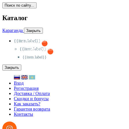
Поиск по сайту...
Каталог
Караганда
Закрыть
{{item.label}}
{{activeItem==item.id?'-
':'+'}}
{{item.label}}
{{activeSubitem==item.id?'-
':'+'}}
{{item.label}}
Закрыть
Вход
Регистрация
Доставка / Оплата
Скидки и бонусы
Как заказать?
Гарантия возврата
Контакты