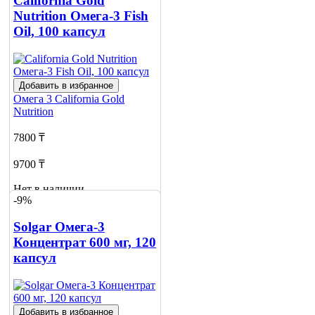
California Gold
Nutrition Омега-3 Fish
Oil, 100 капсул
Добавить в избранное
Омега 3
California Gold
Nutrition
7800 ₸
9700 ₸
Нет в наличии
-9%
Сообщить
о наличии
Solgar Омега-3
8
Концентрат 600 мг, 120
капсул
Добавить в избранное