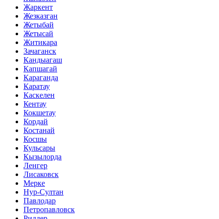
Жаркент
Жезказган
Жетыбай
Жетысай
Житикара
Зачаганск
Кандыагаш
Капшагай
Караганда
Каратау
Каскелен
Кентау
Кокшетау
Кордай
Костанай
Косшы
Кульсары
Кызылорда
Ленгер
Лисаковск
Мерке
Нур-Султан
Павлодар
Петропавловск
Риддер