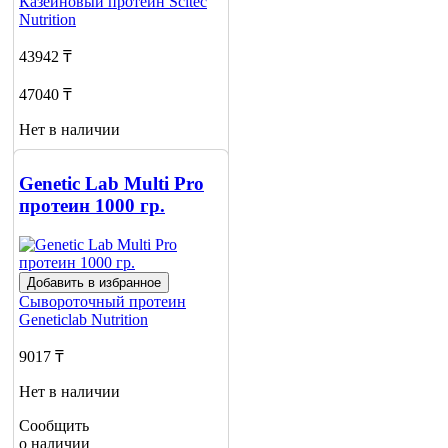
Казеиновый протеин
Scitec
Nutrition
43942 ₸
47040 ₸
Нет в наличии
Сообщить
о наличии
Genetic Lab Multi Pro
протеин 1000 гр.
Добавить в избранное
Сывороточный протеин
Geneticlab Nutrition
9017 ₸
Нет в наличии
Сообщить
о наличии