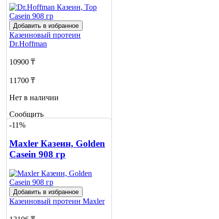
Добавить в избранное
Казеиновый протеин
Dr.Hoffman
10900 ₸
11700 ₸
Нет в наличии
Сообщить
о наличии
-11%
6
Maxler Казеин, Golden
Casein 908 гр
Добавить в избранное
Казеиновый протеин
Maxler