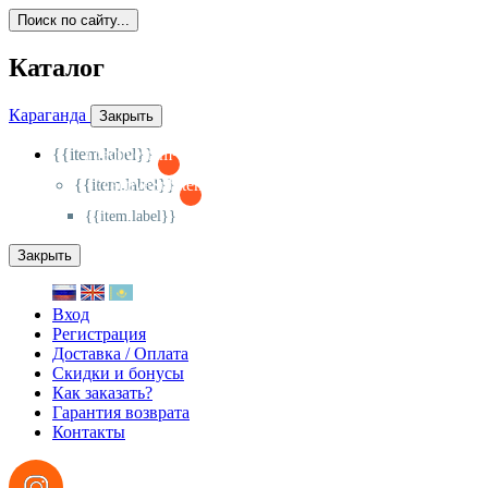
Поиск по сайту...
Каталог
Караганда
Закрыть
{{item.label}}
{{activeItem==item.id?'-
':'+'}}
{{item.label}}
{{activeSubitem==item.id?'-
':'+'}}
{{item.label}}
Закрыть
Вход
Регистрация
Доставка / Оплата
Скидки и бонусы
Как заказать?
Гарантия возврата
Контакты