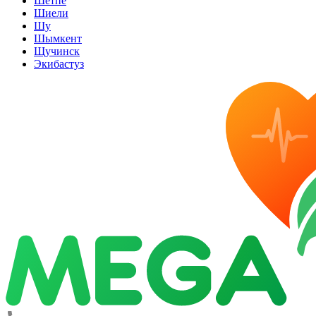
Шетпе
Шиели
Шу
Шымкент
Щучинск
Экибастуз