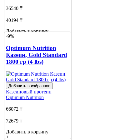
36540 ₸
40194 ₸
Добавить в корзину
-9%
3
Optimum Nutrition
Казеин, Gold Standard
1800 гр (4 lbs)
Добавить в избранное
Казеиновый протеин
Optimum Nutrition
66072 ₸
72679 ₸
Добавить в корзину
1