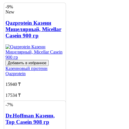
-9%
New
Qazprotein Казеин
Мицелярный, Micellar
Casein 900 гр
Добавить в избранное
Казеиновый протеин
Qazprotein
15940 ₸
17534 ₸
-7%
Добавить в корзину
Dr.Hoffman Казеин,
Top Casein 908 гр