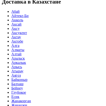
Доставка в Казахстане
Абай
Айтеке-Би
Акколь
Аксай
Аксу
Аксукент
Актау
Актобе
Алга
Алматы
Алтай
Аральск
Аркалык
Арысь
Атырау
Аягоз
Байконыр
Балхаш
Бейнеу
Глубокое
Есик
Жанакорган
Жанаозен