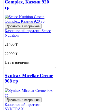
Complex, Казеин 920
гр
Добавить в избранное
Казеиновый протеин
Scitec
Nutrition
21400 ₸
22900 ₸
Нет в наличии
Сообщить
о наличии
Syntrax Micellar Creme
908 гр
Добавить в избранное
Казеиновый протеин
SYNTRAX