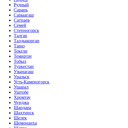
Рудный
Сарань
Сарыагаш
Сатпаев
Семей
Степногорск
Талгар
Талдыкорган
Тараз
Текели
Темиртау
Тобыл
Туркестан
Узынагаш
Уральск
Усть-Каменогорск
Ушарал
Уштобе
Хромтау
Чунджа
Шардара
Шахтинск
Шелек
Шемонаиха