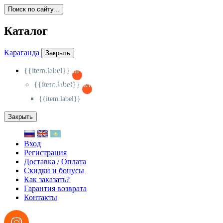
Поиск по сайту...
Каталог
Караганда
Закрыть
{{item.label}}
{{activeItem==item.id?'-
':'+'}}
{{item.label}}
{{activeSubitem==item.id?'-
':'+'}}
{{item.label}}
Закрыть
Вход
Регистрация
Доставка / Оплата
Скидки и бонусы
Как заказать?
Гарантия возврата
Контакты