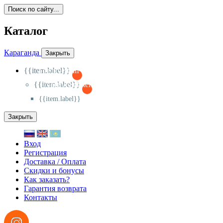
Поиск по сайту...
Каталог
Караганда
Закрыть
{{item.label}}
{{activeItem==item.id?'-
':'+'}}
{{item.label}}
{{activeSubitem==item.id?'-
':'+'}}
{{item.label}}
Закрыть
Вход
Регистрация
Доставка / Оплата
Скидки и бонусы
Как заказать?
Гарантия возврата
Контакты