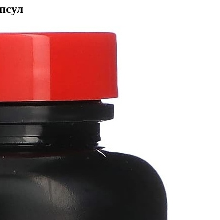
апсул