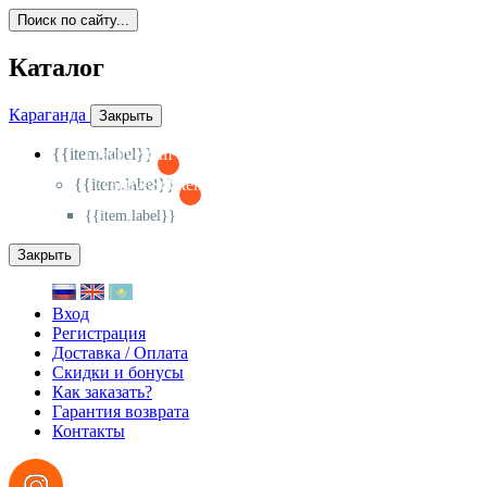
Поиск по сайту...
Каталог
Караганда
Закрыть
{{item.label}}
{{activeItem==item.id?'-
':'+'}}
{{item.label}}
{{activeSubitem==item.id?'-
':'+'}}
{{item.label}}
Закрыть
Вход
Регистрация
Доставка / Оплата
Скидки и бонусы
Как заказать?
Гарантия возврата
Контакты