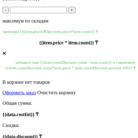
-
+
максимум по складам
экономия {{(item.priceOfOne-item.price)*item.count}} ₸
{{item.price * item.count}} ₸
добавьте еще {{item.countDiscount.count - item.count}} и сэкономьте
{{item.countDiscount.count*item.price * item.countDiscount.percent/100}} ₸
В корзине нет товаров
Оформить заказ
Очистить корзину
Общая сумма:
{{data.costInt}} ₸
Скидка:
{{data.discount}} ₸