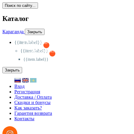
Поиск по сайту...
Каталог
Караганда
Закрыть
{{item.label}}
{{activeItem==item.id?'-
':'+'}}
{{item.label}}
{{activeSubitem==item.id?'-
':'+'}}
{{item.label}}
Закрыть
Вход
Регистрация
Доставка / Оплата
Скидки и бонусы
Как заказать?
Гарантия возврата
Контакты