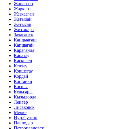
Жанаозен
Жаркент
Жезказган
Жетыбай
Жетысай
Житикара
Зачаганск
Кандыагаш
Капшагай
Караганда
Каратау
Каскелен
Кентау
Кокшетау
Кордай
Костанай
Косшы
Кульсары
Кызылорда
Ленгер
Лисаковск
Мерке
Нур-Султан
Павлодар
Петропавловск