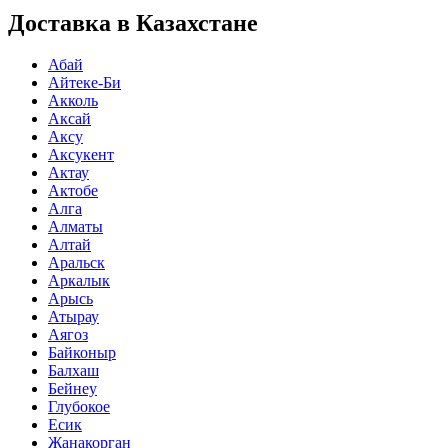
Доставка в Казахстане
Абай
Айтеке-Би
Акколь
Аксай
Аксу
Аксукент
Актау
Актобе
Алга
Алматы
Алтай
Аральск
Аркалык
Арысь
Атырау
Аягоз
Байконыр
Балхаш
Бейнеу
Глубокое
Есик
Жанакорган