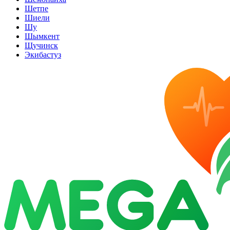
Шетпе
Шиели
Шу
Шымкент
Щучинск
Экибастуз