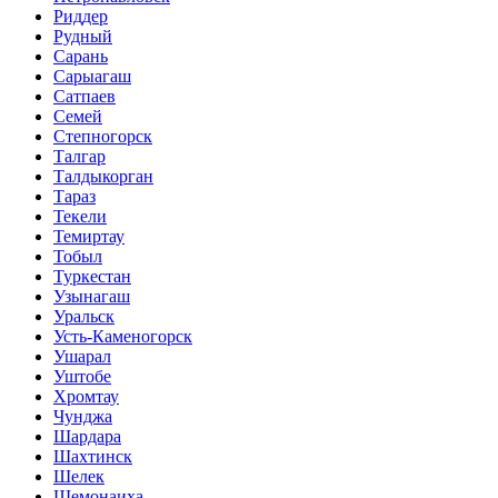
Риддер
Рудный
Сарань
Сарыагаш
Сатпаев
Семей
Степногорск
Талгар
Талдыкорган
Тараз
Текели
Темиртау
Тобыл
Туркестан
Узынагаш
Уральск
Усть-Каменогорск
Ушарал
Уштобе
Хромтау
Чунджа
Шардара
Шахтинск
Шелек
Шемонаиха