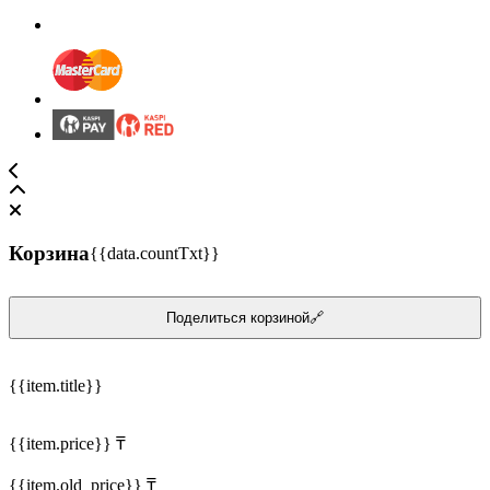
Корзина
{{data.countTxt}}
Поделиться корзиной🔗
{{item.title}}
{{item.price}} ₸
{{item.old_price}} ₸