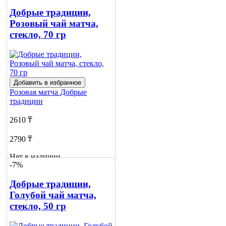
Добрые традиции,
Розовый чай матча,
стекло, 70 гр
Добавить в избранное
Розовая матча
Добрые
традиции
2610 ₸
2790 ₸
Нет в наличии
-7%
Сообщить
о наличии
Добрые традиции,
Голубой чай матча,
стекло, 50 гр