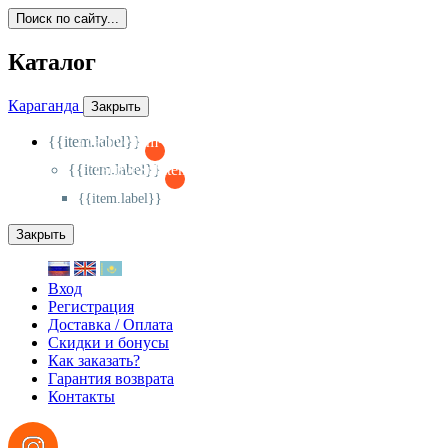
Поиск по сайту...
Каталог
Караганда
Закрыть
{{item.label}}
{{activeItem==item.id?'-
':'+'}}
{{item.label}}
{{activeSubitem==item.id?'-
':'+'}}
{{item.label}}
Закрыть
Вход
Регистрация
Доставка / Оплата
Скидки и бонусы
Как заказать?
Гарантия возврата
Контакты