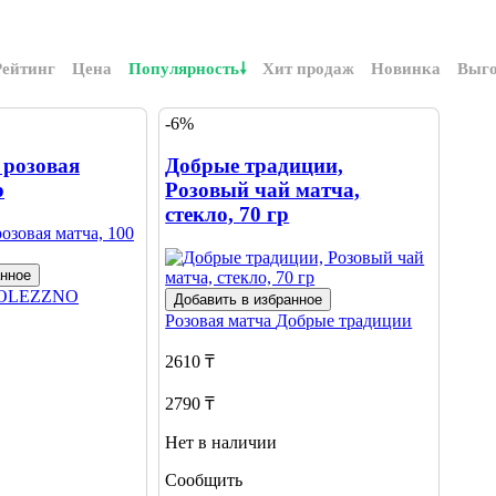
Рейтинг
Цена
Популярность
Хит продаж
Новинка
Выг
-6%
 розовая
Добрые традиции,
р
Розовый чай матча,
стекло, 70 гр
анное
OLEZZNO
Добавить в избранное
Розовая матча
Добрые традиции
2610 ₸
2790 ₸
Нет в наличии
Сообщить