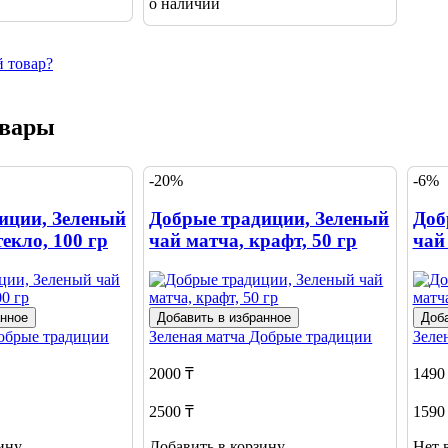
о наличии
 товар?
овары
-20%
-6%
иции, Зеленый
Добрые традиции, Зеленый
Доб
текло, 100 гр
чай матча, крафт, 50 гр
чай 
анное
Добавить в избранное
Доба
обрые традиции
Зеленая матча
Добрые традиции
Зеле
2000 ₸
1490
2500 ₸
1590
ину
Добавить в корзину
Нет 