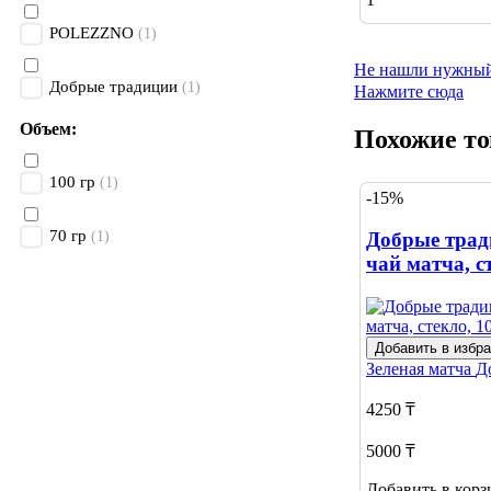
POLEZZNO
(1)
Не нашли нужный
Добрые традиции
(1)
Нажмите сюда
Объем:
Похожие т
100 гр
(1)
-15%
70 гр
Добрые трад
(1)
чай матча, с
Добавить в избр
Зеленая матча
Д
4250 ₸
5000 ₸
Добавить в корз