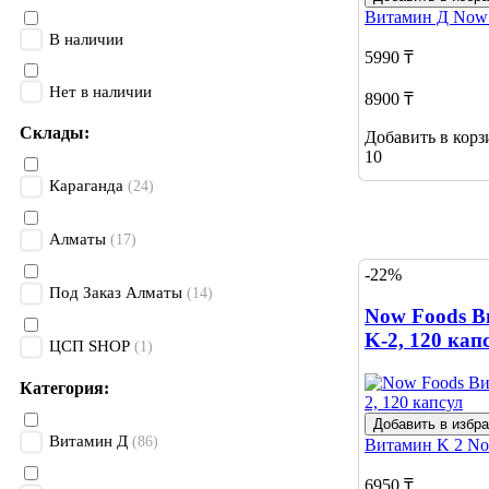
Витамин Д
Now
В наличии
5990 ₸
Нет в наличии
8900 ₸
Склады:
Добавить в корз
10
Караганда
(24)
Алматы
(17)
-22%
Под Заказ Алматы
(14)
Now Foods В
K-2, 120 кап
ЦСП SHOP
(1)
Категория:
Добавить в избр
Витамин Д
(86)
Витамин K 2
No
6950 ₸