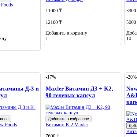
 Foods
11000 ₸
3900
12100 ₸
5000
Добавить в корзину
Доба
ину
1
10
-17%
-20%
итамины Д-3 и
Maxler Витамин Д3 + K2,
Now
сул
90 гелевых капсул
A&D
кап
анное
Добавить в избранное
w Foods
Витамин K 2
Maxler
Доба
Вит
7600 ₸