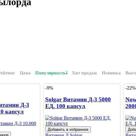
зылорда
Рейтинг
Цена
Популярность
Хит продаж
Новинка
Выг
-9%
-22%
Solgar Витамин Д-3 5000
Now
итамин Д-3
ЕД, 100 капсул
200
20 капсул
Добавить в избранное
Доба
анное
Витамин Д
Solgar
Вит