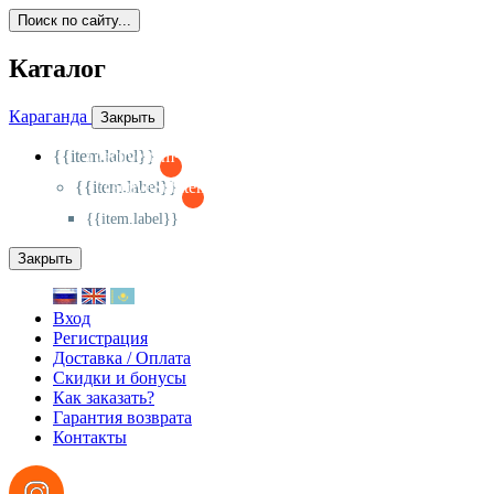
Поиск по сайту...
Каталог
Караганда
Закрыть
{{item.label}}
{{activeItem==item.id?'-
':'+'}}
{{item.label}}
{{activeSubitem==item.id?'-
':'+'}}
{{item.label}}
Закрыть
Вход
Регистрация
Доставка / Оплата
Скидки и бонусы
Как заказать?
Гарантия возврата
Контакты