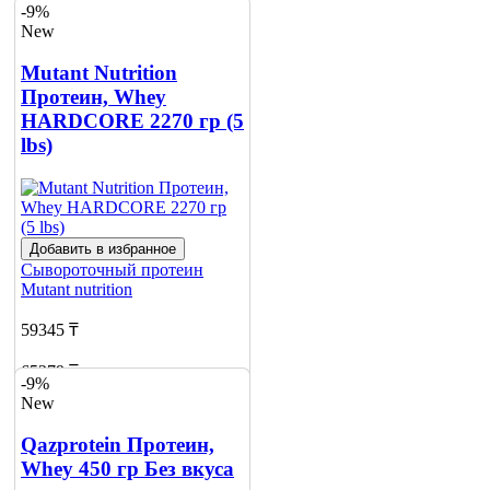
-9%
New
Mutant Nutrition
Протеин, Whey
HARDCORE 2270 гр (5
lbs)
Добавить в избранное
Сывороточный протеин
Mutant nutrition
59345 ₸
65279 ₸
-9%
New
Добавить в корзину
Qazprotein Протеин,
Whey 450 гр Без вкуса