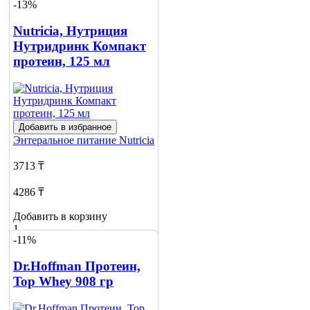
-13%
Добавить в корзину
13
Nutricia, Нутриция
Нутридринк Компакт
протеин, 125 мл
Добавить в избранное
Энтеральное питание
Nutricia
3713 ₸
4286 ₸
Добавить в корзину
1
-11%
Dr.Hoffman Протеин,
Top Whey 908 гр