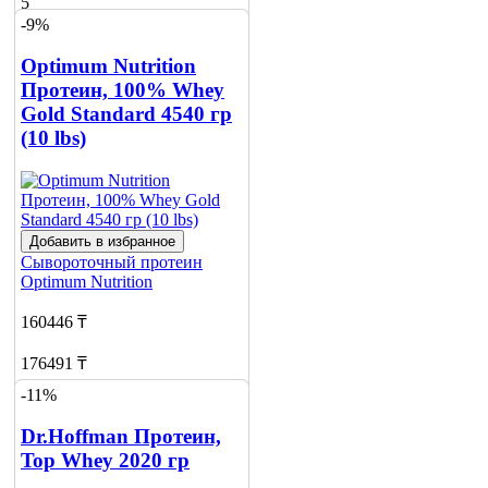
5
-9%
Optimum Nutrition
Протеин, 100% Whey
Gold Standard 4540 гр
(10 lbs)
Добавить в избранное
Сывороточный протеин
Optimum Nutrition
160446 ₸
176491 ₸
-11%
Добавить в корзину
2
Dr.Hoffman Протеин,
Top Whey 2020 гр