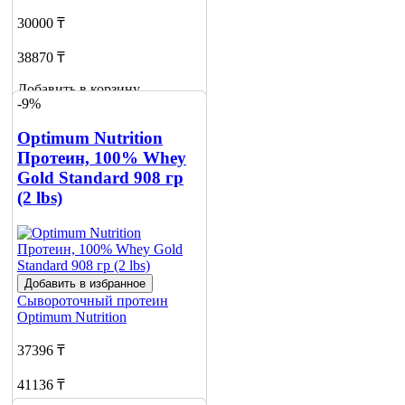
30000 ₸
38870 ₸
Добавить в корзину
-9%
14
Optimum Nutrition
Протеин, 100% Whey
Gold Standard 908 гр
(2 lbs)
Добавить в избранное
Сывороточный протеин
Optimum Nutrition
37396 ₸
41136 ₸