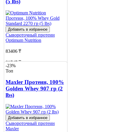
(5 lbs)
Добавить в избранное
Сывороточный протеин
Optimum Nutrition
83406 ₸
91747 ₸
-23%
Топ
Добавить в корзину
10
Maxler Протеин, 100%
Golden Whey 907 гр (2
lbs)
Добавить в избранное
Сывороточный протеин
Maxler