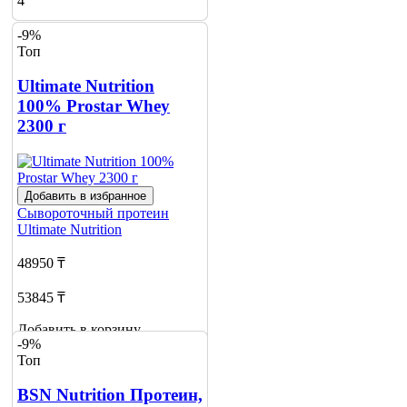
4
-9%
Топ
Ultimate Nutrition
100% Prostar Whey
2300 г
Добавить в избранное
Сывороточный протеин
Ultimate Nutrition
48950 ₸
53845 ₸
Добавить в корзину
-9%
2
Топ
BSN Nutrition Протеин,