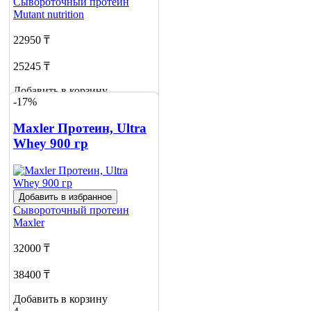
Сывороточный протеин
Mutant nutrition
22950 ₸
25245 ₸
Добавить в корзину
-17%
4
Maxler Протеин, Ultra
Whey 900 гр
Добавить в избранное
Сывороточный протеин
Maxler
32000 ₸
38400 ₸
Добавить в корзину