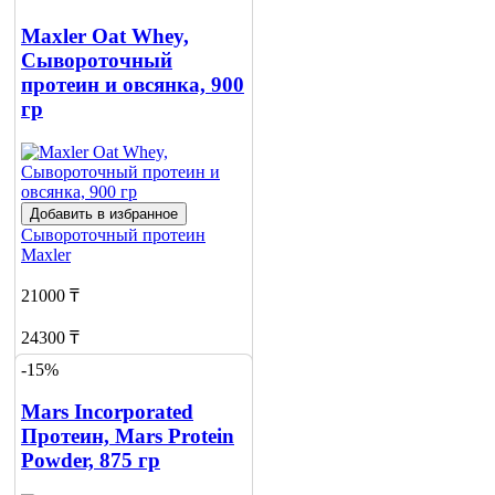
Maxler Oat Whey,
Сывороточный
протеин и овсянка, 900
гр
Добавить в избранное
Сывороточный протеин
Maxler
21000 ₸
24300 ₸
-15%
Добавить в корзину
Mars Incorporated
Протеин, Mars Protein
Powder, 875 гр