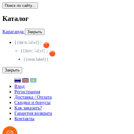
Поиск по сайту...
Каталог
Караганда
Закрыть
{{item.label}}
{{activeItem==item.id?'-
':'+'}}
{{item.label}}
{{activeSubitem==item.id?'-
':'+'}}
{{item.label}}
Закрыть
Вход
Регистрация
Доставка / Оплата
Скидки и бонусы
Как заказать?
Гарантия возврата
Контакты