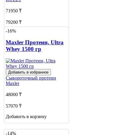
71950 ₸
79200 ₸
-16%
Добавить в корзину
Maxler Протеин, Ultra
Whey 1500 гр
Добавить в избранное
Сывороточный протеин
Maxler
48000 ₸
57070 ₸
Добавить в корзину
-14%