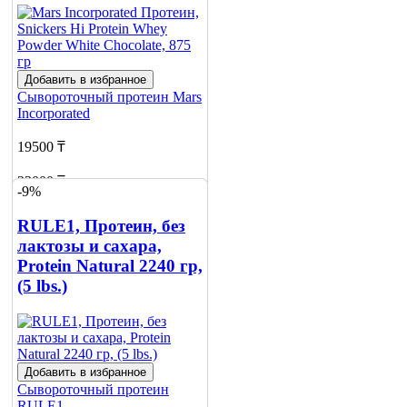
Добавить в избранное
Сывороточный протеин
Mars
Incorporated
19500 ₸
23000 ₸
-9%
Добавить в корзину
RULE1, Протеин, без
1
лактозы и сахара,
Protein Natural 2240 гр,
(5 lbs.)
Добавить в избранное
Сывороточный протеин
RULE1