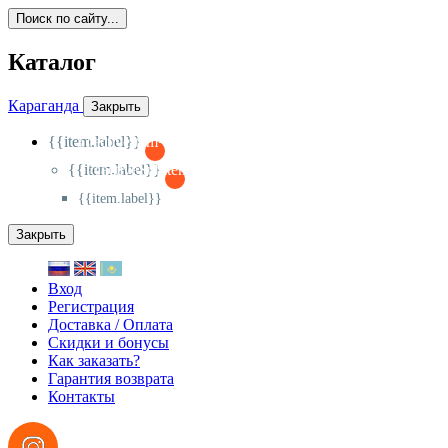
Поиск по сайту...
Каталог
Караганда
Закрыть
{{item.label}}
{{activeItem==item.id?'-
':'+'}}
{{item.label}}
{{activeSubitem==item.id?'-
':'+'}}
{{item.label}}
Закрыть
Вход
Регистрация
Доставка / Оплата
Скидки и бонусы
Как заказать?
Гарантия возврата
Контакты