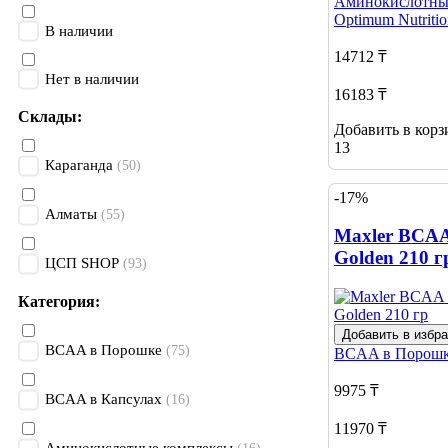
Аминокислотны
Optimum Nutritio
В наличии
14712 ₸
Нет в наличии
16183 ₸
Склады:
Добавить в корз
13
Караганда
(50)
-17%
Алматы
(55)
Maxler BCAA
Golden 210 г
ЦСП SHOP
(93)
Категория:
Добавить в избр
BCAA в Порошке
(75)
BCAA в Порош
9975 ₸
BCAA в Капсулах
(16)
11970 ₸