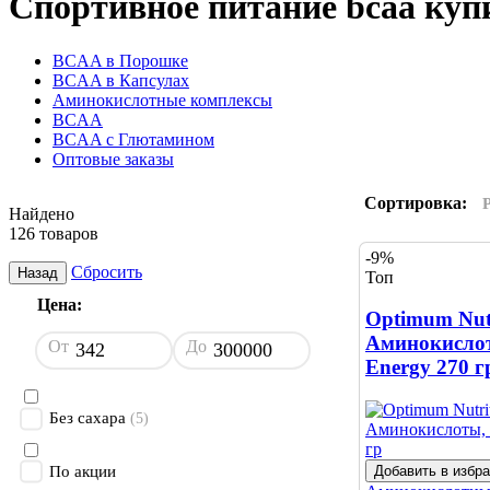
Cпортивное питание bcaa куп
BCAA в Порошке
BCAA в Капсулах
Аминокислотные комплексы
BCAA
BCAA с Глютамином
Оптовые заказы
Сортировка:
Найдено
126 товаров
-9%
Сбросить
Назад
Топ
Цена:
Optimum Nutr
Аминокисло
От
До
Energy 270 г
Без сахара
(5)
Добавить в избр
По акции