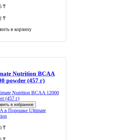
5 ₸
2 ₸
вить в корзину
imate Nutrition BCAA
00 powder (457 г)
вить в избранное
A в Порошке
Ultimate
tion
0 ₸
5 ₸