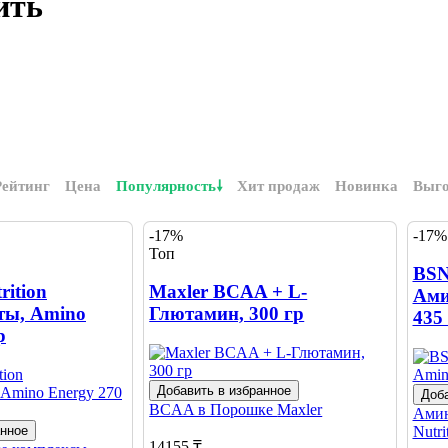
ить
Рейтинг
Цена
Популярность
Хит продаж
Новинка
Выг
-17%
-17%
Топ
BSN
ition
Maxler BCAA + L-
Ами
ты, Amino
Глютамин, 300 гр
435
р
Добавить в избранное
Доба
BCAA в Порошке
Maxler
Амин
анное
Nutri
14155 ₸