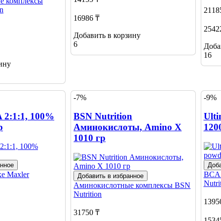
е комплексы
n
2118
16986 ₸
2542
Добавить в корзину
6
Доба
16
ину
-7%
-9%
 2:1:1, 100%
BSN Nutrition
Ult
р
Аминокислоты, Amino X
120
1010 гр
анное
Доба
ке
Maxler
BCA
Добавить в избранное
Nutri
Аминокислотные комплексы
BSN
Nutrition
1395
31750 ₸
1534