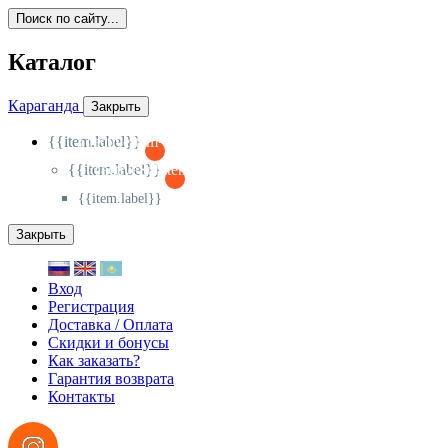
Поиск по сайту...
Каталог
Караганда
Закрыть
{{item.label}}
{{activeItem==item.id?'-
':'+'}}
{{item.label}}
{{activeSubitem==item.id?'-
':'+'}}
{{item.label}}
Закрыть
Вход
Регистрация
Доставка / Оплата
Скидки и бонусы
Как заказать?
Гарантия возврата
Контакты