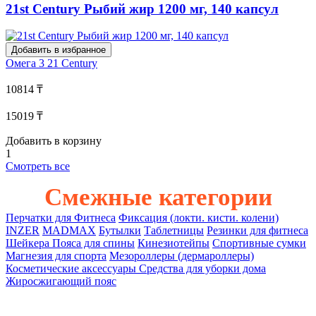
21st Century Рыбий жир 1200 мг, 140 капсул
Добавить в избранное
Омега 3
21 Century
10814 ₸
15019 ₸
Добавить в корзину
1
Смотреть все
Смежные категории
Перчатки для Фитнеса
Фиксация (локти. кисти. колени)
INZER
MADMAX
Бутылки
Таблетницы
Резинки для фитнеса
Шейкера
Пояса для спины
Кинезиотейпы
Спортивные сумки
Магнезия для спорта
Мезороллеры (дермароллеры)
Косметические аксессуары
Средства для уборки дома
Жиросжигающий пояс