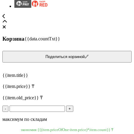
Корзина
{{data.countTxt}}
Поделиться корзиной🔗
{{item.title}}
{{item.price}} ₸
{{item.old_price}} ₸
-
+
максимум по складам
экономия {{(item.priceOfOne-item.price)*item.count}} ₸