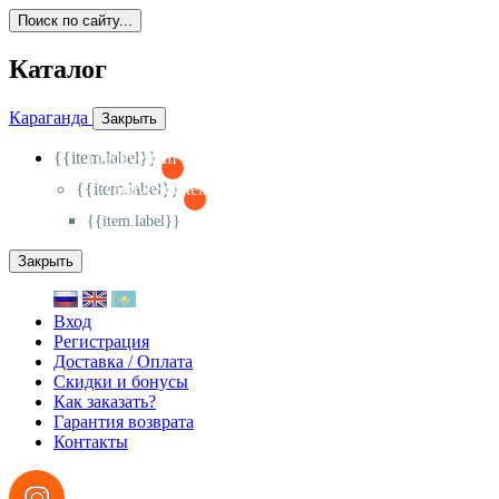
Поиск по сайту...
Каталог
Караганда
Закрыть
{{item.label}}
{{activeItem==item.id?'-
':'+'}}
{{item.label}}
{{activeSubitem==item.id?'-
':'+'}}
{{item.label}}
Закрыть
Вход
Регистрация
Доставка / Оплата
Скидки и бонусы
Как заказать?
Гарантия возврата
Контакты