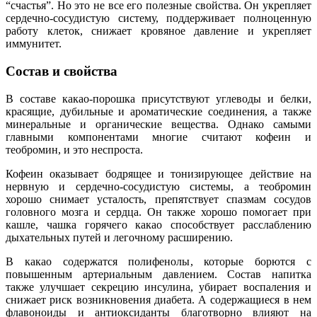
“счастья”. Но это не все его полезные свойства. Он укрепляет
сердечно-сосудистую систему, поддерживает полноценную
работу клеток, снижает кровяное давление и укрепляет
иммунитет.
Состав и свойства
В составе какао-порошка присутствуют углеводы и белки,
красящие, дубильные и ароматические соединения, а также
минеральные и органические вещества. Однако самыми
главными компонентами многие считают кофеин и
теобромин, и это неспроста.
Кофеин оказывает бодрящее и тонизирующее действие на
нервную и сердечно-сосудистую системы, а теобромин
хорошо снимает усталость, препятствует спазмам сосудов
головного мозга и сердца. Он также хорошо помогает при
кашле, чашка горячего какао способствует расслаблению
дыхательных путей и легочному расширению.
В какао содержатся полифенолы, которые борются с
повышенным артериальным давлением. Состав напитка
также улучшает секрецию инсулина, убирает воспаления и
снижает риск возникновения диабета. А содержащиеся в нем
флавоноиды и антиоксиданты благотворно влияют на