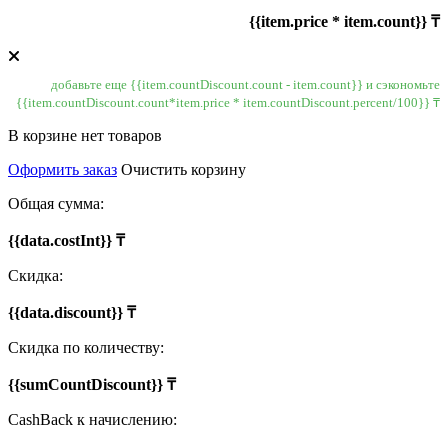
{{item.price * item.count}} ₸
добавьте еще {{item.countDiscount.count - item.count}} и сэкономьте
{{item.countDiscount.count*item.price * item.countDiscount.percent/100}} ₸
В корзине нет товаров
Оформить заказ
Очистить корзину
Общая сумма:
{{data.costInt}} ₸
Скидка:
{{data.discount}} ₸
Скидка по количеству:
{{sumCountDiscount}} ₸
CashBack к начислению: