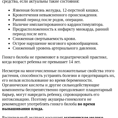
средства, если актуальны такие состояния:
Язвенная болезнь желудка, 12-перстной кишки.
Кровотечения невыясненного происхождения.
Ранний период после родов, операции.
Наличие имплантированного кардиостимулятора.
Предрасположенность к инфаркту миокарда, ранний
период после него.
Сниженная свертываемость крови.
Острое нарушение мозгового кровообращения.
Сниженный уровень артериального давления.
Гинкго билоба не применяют в педиатрической практике,
когда возраст ребенка не превышает 14 лет.
Несмотря на многочисленные положительные свойства этого
растения, способность устранять болезни и предотвращать их,
его нельзя использование во время беременности.
Органические кислоты и другие сильнодействующие
компоненты беспрепятственно преодолевают плацентарный
барьер, могут навредить ребенку, спровоцировать его
интоксикацию. Поэтому акушеры-гинекологи не
рекомендуют употреблять гинкго билоба
во время
вынашивания плода.
Растительный экстракт насыщает
материнское молоко
,