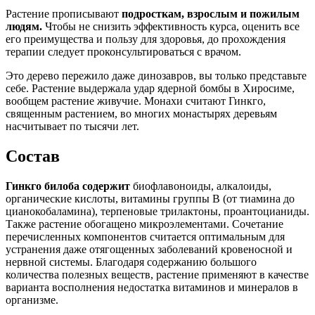
Растение прописывают
подросткам, взрослым и пожилым
людям.
Чтобы не снизить эффективность курса, оценить все
его преимущества и пользу для здоровья, до прохождения
терапии следует проконсультироваться с врачом.
Это дерево пережило даже динозавров, вы только представьте
себе. Растение выдержала удар ядерной бомбы в Хиросиме,
вообщем растение живучие. Монахи считают Гинкго,
священным растением, во многих монастырях деревьям
насчитывает по тысячи лет.
Состав
Гинкго билоба содержит
биофлавоноиды, алкалоиды,
органические кислоты, витамины группы B (от тиамина до
цианокобаламина), терпеновые трилактоны, проантоцианиды.
Также растение обогащено микроэлементами. Сочетание
перечисленных компонентов считается оптимальным для
устранения даже отягощенных заболеваний кровеносной и
нервной системы. Благодаря содержанию большого
количества полезных веществ, растение применяют в качестве
варианта восполнения недостатка витаминов и минералов в
организме.