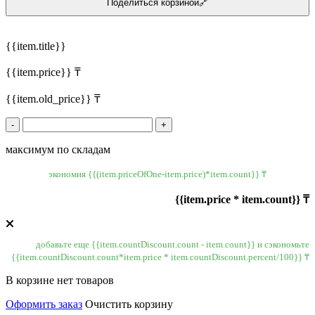
Поделиться корзиной🔗
{{item.title}}
{{item.price}} ₸
{{item.old_price}} ₸
-
+
максимум по складам
экономия {{(item.priceOfOne-item.price)*item.count}} ₸
{{item.price * item.count}} ₸
добавьте еще {{item.countDiscount.count - item.count}} и сэкономьте
{{item.countDiscount.count*item.price * item.countDiscount.percent/100}} ₸
В корзине нет товаров
Оформить заказ
Очистить корзину