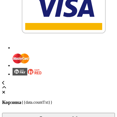
Корзина
{{data.countTxt}}