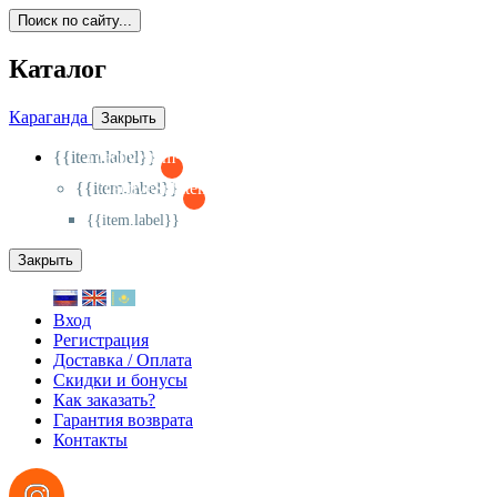
Поиск по сайту...
Каталог
Караганда
Закрыть
{{item.label}}
{{activeItem==item.id?'-
':'+'}}
{{item.label}}
{{activeSubitem==item.id?'-
':'+'}}
{{item.label}}
Закрыть
Вход
Регистрация
Доставка / Оплата
Скидки и бонусы
Как заказать?
Гарантия возврата
Контакты