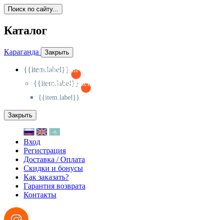
Поиск по сайту...
Каталог
Караганда
Закрыть
{{item.label}}
{{activeItem==item.id?'-
':'+'}}
{{item.label}}
{{activeSubitem==item.id?'-
':'+'}}
{{item.label}}
Закрыть
Вход
Регистрация
Доставка / Оплата
Скидки и бонусы
Как заказать?
Гарантия возврата
Контакты