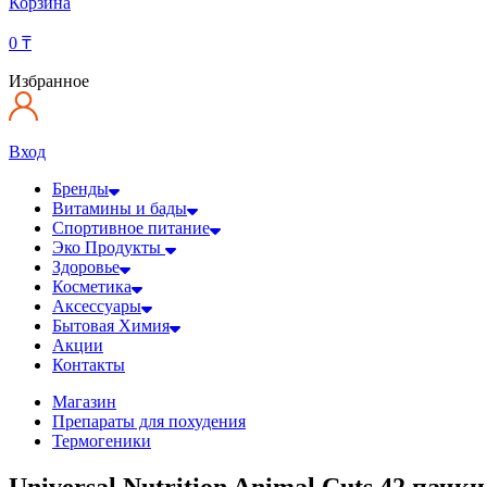
Корзина
0
₸
Избранное
Вход
Бренды
Витамины и бады
Спортивное питание
Эко Продукты
Здоровье
Косметика
Аксессуары
Бытовая Химия
Акции
Контакты
Магазин
Препараты для похудения
Термогеники
Universal Nutrition Animal Cuts 42 пачки