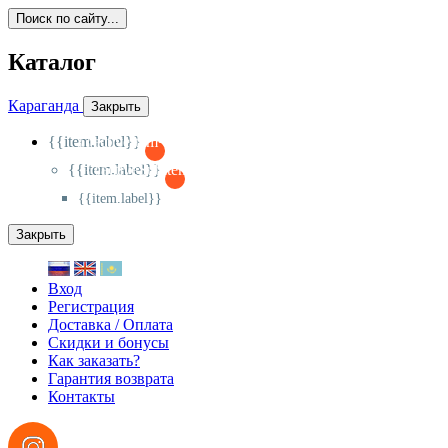
Поиск по сайту...
Каталог
Караганда
Закрыть
{{item.label}}
{{activeItem==item.id?'-
':'+'}}
{{item.label}}
{{activeSubitem==item.id?'-
':'+'}}
{{item.label}}
Закрыть
Вход
Регистрация
Доставка / Оплата
Скидки и бонусы
Как заказать?
Гарантия возврата
Контакты