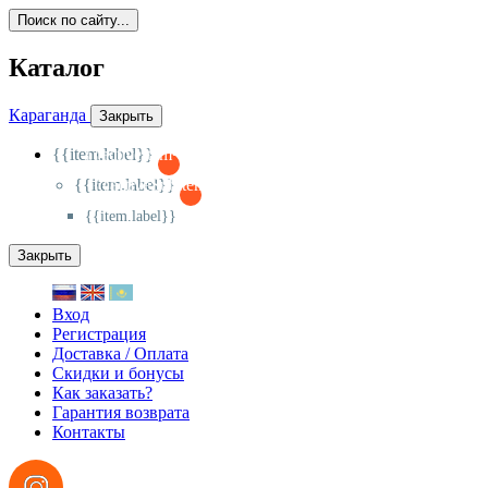
Поиск по сайту...
Каталог
Караганда
Закрыть
{{item.label}}
{{activeItem==item.id?'-
':'+'}}
{{item.label}}
{{activeSubitem==item.id?'-
':'+'}}
{{item.label}}
Закрыть
Вход
Регистрация
Доставка / Оплата
Скидки и бонусы
Как заказать?
Гарантия возврата
Контакты