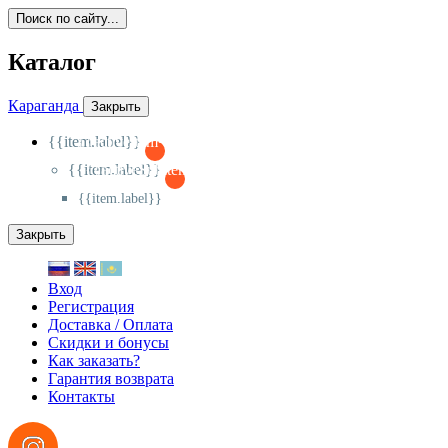
Поиск по сайту...
Каталог
Караганда
Закрыть
{{item.label}}
{{activeItem==item.id?'-
':'+'}}
{{item.label}}
{{activeSubitem==item.id?'-
':'+'}}
{{item.label}}
Закрыть
Вход
Регистрация
Доставка / Оплата
Скидки и бонусы
Как заказать?
Гарантия возврата
Контакты