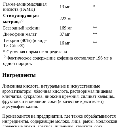
Гамма-аминомасляная
13 мг
*
кислота (ГАМК)
Стимулирующая
222 мг
♢
матрица
Безводный кофеин
169 мг
**
Ди-кофеин малат
37 мг
**
Теакрин (40%) (в виде
16 мг
**
TeaCrine®)
* Суточная норма не определена.
♢
Фактическое содержание кофеина составляет 196 мг в
одной порции.
Ингредиенты
Лимонная кислота, натуральные и искусственные
ароматизаторы, яблочная кислота, растворимая пищевая
клетчатка, сукралоза, диоксид кремния, силикат кальция.,
фруктовый и овощной соки (в качестве красителей),
ацесульфам калия.
Производится на предприятии, где также обрабатываются
ингредиенты, содержащие молоко, яйца, рыбы, моллюсков,
древесные орехи, арахиса, пшеницы, кунжута, сою.