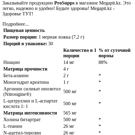
Заказывайте продукцию
ProSupps
в магазине Megapit.kz. Это
легко, надежно и удобно! Будьте здоровы! Megapit.kz -
Здоровье ТУТ!
Подробнее...
Пищевая ценность
Размер порции:
1 мерная ложка (7,2 г)
Порций в упаковке:
30
Количество в 1
% от суточной
порции
нормы
Ниацин
14 мг
88%
Матрица прочности
4 г
Бета-аланин
2 г
*
Моногидрат креатина
1 г
*
Аргинин силикат инозитол
500 мг
*
(Nitrosigine®)
L-цитруллин и L-аспартат
500 мг
*
кислота 1: 1
Матрица интенсивности
565 мг
Холина битартрат
500 мг
*
L-теанин
26 мг
*
N-ацетил-тирозин
26 мг
*