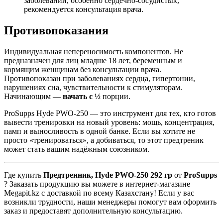
заболеваний, особенно сердечно-сосудистых,
рекомендуется консультация врача.
Противопоказания
Индивидуальная непереносимость компонентов. Не
предназначен для лиц младше 18 лет, беременным и
кормящим женщинам без консультации врача.
Противопоказан при заболеваниях сердца, гипертонии,
нарушениях сна, чувствительности к стимуляторам.
Начинающим —
начать с ½
порции.
ProSupps Hyde PWO-250 — это инструмент для тех, кто готов
вывести тренировки на новый уровень: мощь, концентрация,
памп и выносливость в одной банке. Если вы хотите не
просто «тренироваться», а добиваться, то этот предтреник
может стать вашим надёжным союзником.
Где купить
Предтренник, Hyde PWO-250 292 гр
от
ProSupps
? Заказать продукцию вы можете в интернет-магазине
Megapit.kz с доставкой по всему Казахстану! Если у вас
возникли трудности, наши менеджеры помогут вам оформить
заказ и предоставят дополнительную консультацию.