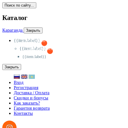
Поиск по сайту...
Каталог
Караганда
Закрыть
{{item.label}}
{{activeItem==item.id?'-
':'+'}}
{{item.label}}
{{activeSubitem==item.id?'-
':'+'}}
{{item.label}}
Закрыть
Вход
Регистрация
Доставка / Оплата
Скидки и бонусы
Как заказать?
Гарантия возврата
Контакты