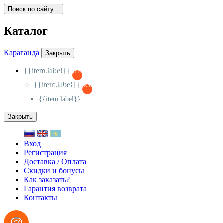
Поиск по сайту...
Каталог
Караганда
Закрыть
{{item.label}}
{{activeItem==item.id?'-
':'+'}}
{{item.label}}
{{activeSubitem==item.id?'-
':'+'}}
{{item.label}}
Закрыть
Вход
Регистрация
Доставка / Оплата
Скидки и бонусы
Как заказать?
Гарантия возврата
Контакты