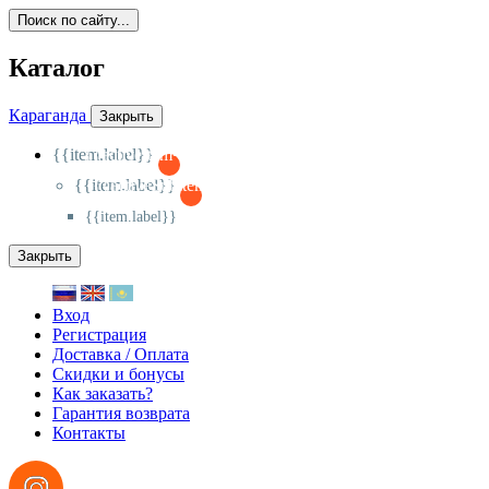
Поиск по сайту...
Каталог
Караганда
Закрыть
{{item.label}}
{{activeItem==item.id?'-
':'+'}}
{{item.label}}
{{activeSubitem==item.id?'-
':'+'}}
{{item.label}}
Закрыть
Вход
Регистрация
Доставка / Оплата
Скидки и бонусы
Как заказать?
Гарантия возврата
Контакты