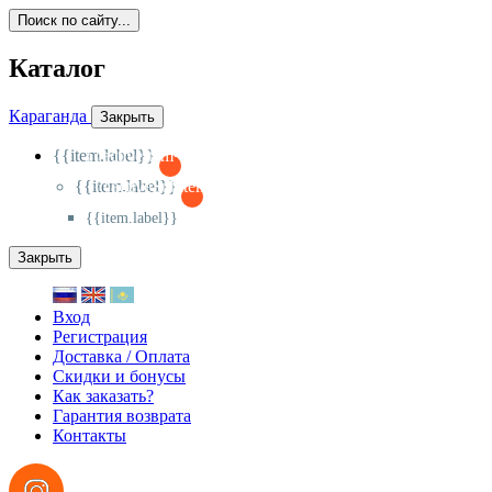
Поиск по сайту...
Каталог
Караганда
Закрыть
{{item.label}}
{{activeItem==item.id?'-
':'+'}}
{{item.label}}
{{activeSubitem==item.id?'-
':'+'}}
{{item.label}}
Закрыть
Вход
Регистрация
Доставка / Оплата
Скидки и бонусы
Как заказать?
Гарантия возврата
Контакты