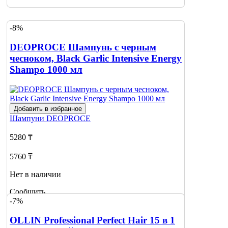
-8%
DEOPROCE Шампунь с черным
чесноком, Black Garlic Intensive Energy
Shampo 1000 мл
Добавить в избранное
Шампуни
DEOPROCE
5280 ₸
5760 ₸
Нет в наличии
Сообщить
-7%
о наличии
OLLIN Professional Perfect Hair 15 в 1