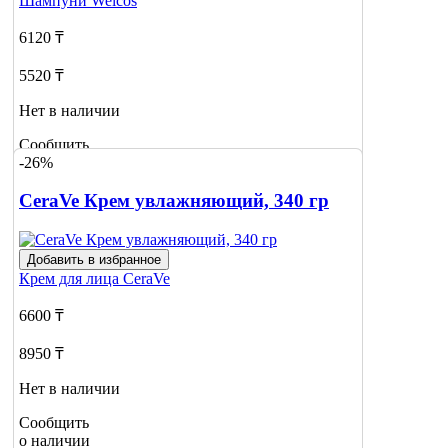
Шампуни
Welcos
6120 ₸
5520 ₸
Нет в наличии
Сообщить
-26%
о наличии
1
CeraVe Крем увлажняющий, 340 гр
Добавить в избранное
Крем для лица
CeraVe
6600 ₸
8950 ₸
Нет в наличии
Сообщить
о наличии