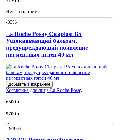
3120 ₸
Нет в наличии
-33%
Сообщить
о наличии
La Roche Posay Cicaplast B5
Успокаивающий бальзам,
предупреждающий появление
пигментных пятен 40 мл
Добавить в избранное
Косметика для лица
La Roche Posay
6500 ₸
9700 ₸
Нет в наличии
--940%
Сообщить