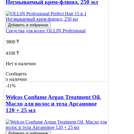
Несмываемый крем-флюид, 250 мл
Добавить в избранное
Средства для волос
OLLIN Professional
3800 ₸
4100 ₸
Нет в наличии
Сообщить
о наличии
1
-11%
Welcos Confume Argan Treatment Oil,
Масло для волос и тела Аргановое
120 + 25 мл
Добавить в избранное