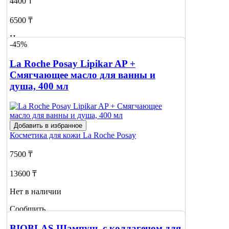
4400 ₸
6500 ₸
Нет в наличии
-45%
Сообщить
La Roche Posay Lipikar AP +
о наличии
Смягчающее масло для ванны и
душа, 400 мл
Добавить в избранное
Косметика для кожи
La Roche Posay
7500 ₸
13600 ₸
Нет в наличии
Сообщить
о наличии
BIOBLAS Шампунь с коллагеном для