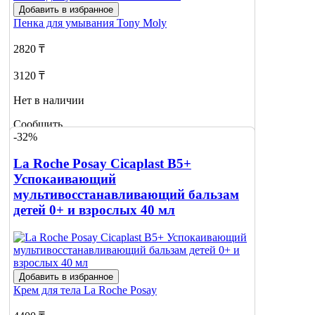
Добавить в избранное
Пенка для умывания
Tony Moly
2820 ₸
3120 ₸
Нет в наличии
Сообщить
-32%
о наличии
La Roche Posay Cicaplast B5+
Успокаивающий
мультивосстанавливающий бальзам
детей 0+ и взрослых 40 мл
Добавить в избранное
Крем для тела
La Roche Posay