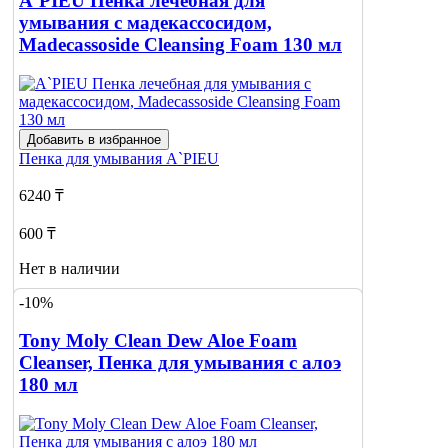
A`PIEU Пенка лечебная для
о наличии
умывания с мадекассосидом,
Madecassoside Cleansing Foam 130 мл
Добавить в избранное
Пенка для умывания
A`PIEU
6240 ₸
600 ₸
Нет в наличии
-10%
Сообщить
о наличии
Tony Moly Clean Dew Aloe Foam
Cleanser, Пенка для умывания с алоэ
180 мл