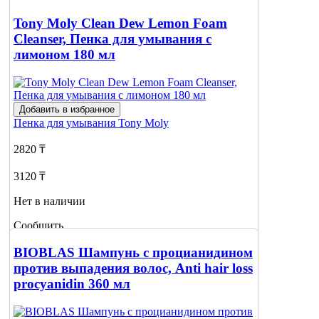
Tony Moly Clean Dew Lemon Foam
Cleanser, Пенка для умывания с
лимоном 180 мл
Добавить в избранное
Пенка для умывания
Tony Moly
2820 ₸
3120 ₸
Нет в наличии
Сообщить
о наличии
BIOBLAS Шампунь с процианидином
против выпадения волос, Anti hair loss
procyanidin 360 мл