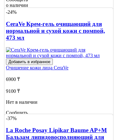
о наличии
1
-24%
CeraVe Крем-гель очищающий для
нормальной и сухой кожи с помпой,
473 мл
Добавить в избранное
Очищение кожи лица
CeraVe
6900 ₸
9100 ₸
Нет в наличии
Сообщить
-37%
о наличии
1
La Roche Posay Lipikar Baume AP+M
Бальзам липидовосполняющий для