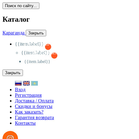
Поиск по сайту...
Каталог
Караганда
Закрыть
{{item.label}}
{{activeItem==item.id?'-
':'+'}}
{{item.label}}
{{activeSubitem==item.id?'-
':'+'}}
{{item.label}}
Закрыть
Вход
Регистрация
Доставка / Оплата
Скидки и бонусы
Как заказать?
Гарантия возврата
Контакты