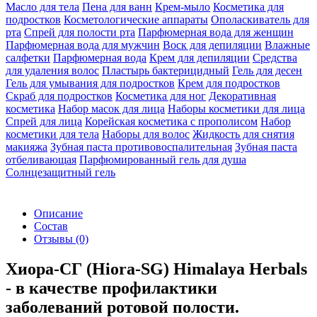
Масло для тела
Пена для ванн
Крем-мыло
Косметика для
подростков
Косметологические аппараты
Ополаскиватель для
рта
Спрей для полости рта
Парфюмерная вода для женщин
Парфюмерная вода для мужчин
Воск для депиляции
Влажные
салфетки
Парфюмерная вода
Крем для депиляции
Средства
для удаления волос
Пластырь бактерицидный
Гель для десен
Гель для умывания для подростков
Крем для подростков
Скраб для подростков
Косметика для ног
Декоративная
косметика
Набор масок для лица
Наборы косметики для лица
Спрей для лица
Корейская косметика с прополисом
Набор
косметики для тела
Наборы для волос
Жидкость для снятия
макияжа
Зубная паста противовоспалительная
Зубная паста
отбеливающая
Парфюмированный гель для душа
Солнцезащитный гель
Описание
Состав
Отзывы
(0)
Хиора-СГ (Hiora-SG) Himalaya Herbals
- в качестве профилактики
заболеваний ротовой полости.