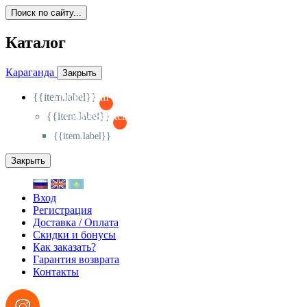
Поиск по сайту...
Каталог
Караганда
Закрыть
{{item.label}}
{{activeItem==item.id?'-
':'+'}}
{{item.label}}
{{activeSubitem==item.id?'-
':'+'}}
{{item.label}}
Закрыть
Вход
Регистрация
Доставка / Оплата
Скидки и бонусы
Как заказать?
Гарантия возврата
Контакты