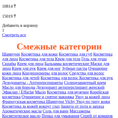
10814 ₸
15019 ₸
Добавить в корзину
1
Смотреть все
Смежные категории
Шампуни
Косметика для кожи
Косметика для губ
Косметика
для лица
Косметика для тела
Крем для тела
Гель для душа
Скрабы
Крем для лица
Бальзамы косметические
Маски для
лица
Крем для рук
Крем для ног
Зубные пасты
Очищение
кожи лица
Кондиционеры для волос
Средства для волос
Косметика для детей
Косметика для волос
Косметика для рук
Дезодоранты - Антиперспиранты
Солнцезащитный крем
Масло для бороды
Дезодорант антиперспирант женский
Эфаклар / Effaclar
Мыло
Косметика для мужчин
Корейская
косметика
Очищение и снятие макияжа
Уход за кожей лица
Французская косметика
Шампуни Vichy
Уход по типу кожи
Косметика за кожей вокруг глаз
Защита от пота и запаха
Ароматические масла
Соль для ванн
Массажеры
Косметическое масло
Пенка для умывания
Спрей от комаров