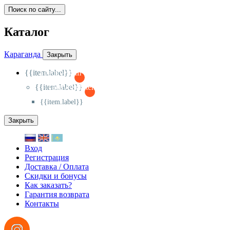
Поиск по сайту...
Каталог
Караганда
Закрыть
{{item.label}}
{{activeItem==item.id?'-
':'+'}}
{{item.label}}
{{activeSubitem==item.id?'-
':'+'}}
{{item.label}}
Закрыть
Вход
Регистрация
Доставка / Оплата
Скидки и бонусы
Как заказать?
Гарантия возврата
Контакты