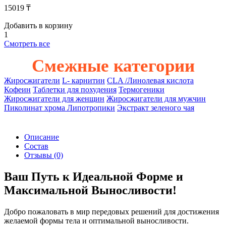
15019 ₸
Добавить в корзину
1
Смотреть все
Смежные категории
Жиросжигатели
L- карнитин
CLA /Линолевая кислота
Кофеин
Таблетки для похудения
Термогеники
Жиросжигатели для женщин
Жиросжигатели для мужчин
Пиколинат хрома
Липотропики
Экстракт зеленого чая
Описание
Состав
Отзывы
(0)
Ваш Путь к Идеальной Форме и
Максимальной Выносливости!
Добро пожаловать в мир передовых решений для достижения
желаемой формы тела и оптимальной выносливости.