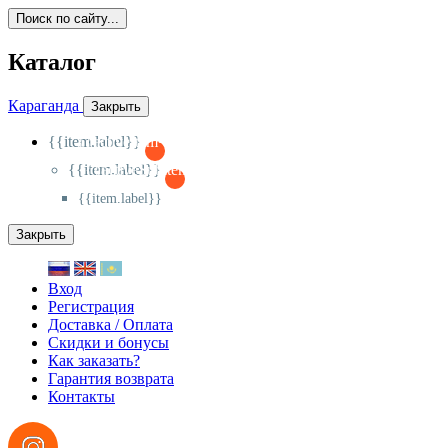
Поиск по сайту...
Каталог
Караганда
Закрыть
{{item.label}}
{{activeItem==item.id?'-
':'+'}}
{{item.label}}
{{activeSubitem==item.id?'-
':'+'}}
{{item.label}}
Закрыть
Вход
Регистрация
Доставка / Оплата
Скидки и бонусы
Как заказать?
Гарантия возврата
Контакты