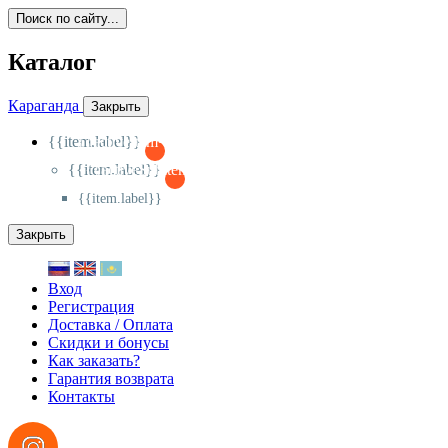
Поиск по сайту...
Каталог
Караганда
Закрыть
{{item.label}}
{{activeItem==item.id?'-
':'+'}}
{{item.label}}
{{activeSubitem==item.id?'-
':'+'}}
{{item.label}}
Закрыть
Вход
Регистрация
Доставка / Оплата
Скидки и бонусы
Как заказать?
Гарантия возврата
Контакты