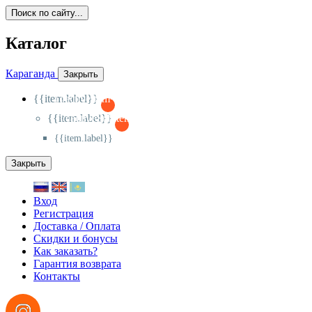
Поиск по сайту...
Каталог
Караганда
Закрыть
{{item.label}}
{{activeItem==item.id?'-
':'+'}}
{{item.label}}
{{activeSubitem==item.id?'-
':'+'}}
{{item.label}}
Закрыть
Вход
Регистрация
Доставка / Оплата
Скидки и бонусы
Как заказать?
Гарантия возврата
Контакты