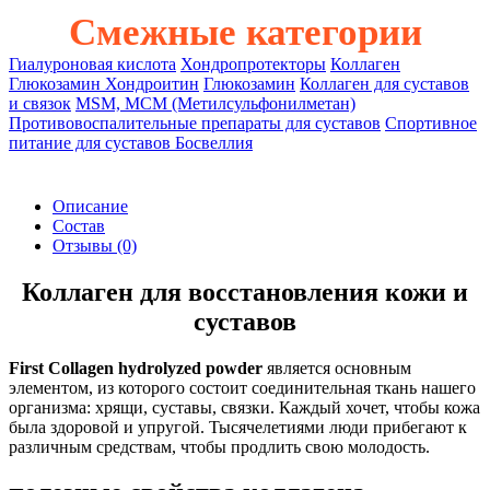
Смежные категории
Гиалуроновая кислота
Хондропротекторы
Коллаген
Глюкозамин Хондроитин
Глюкозамин
Коллаген для суставов
и связок
MSM, МСМ (Метилсульфонилметан)
Противовоспалительные препараты для суставов
Спортивное
питание для суставов
Босвеллия
Описание
Состав
Отзывы
(0)
Коллаген для восстановления кожи и
суставов
First
Collagen
hydrolyzed powder
является основным
элементом, из которого состоит соединительная ткань нашего
организма: хрящи, суставы, связки. Каждый хочет, чтобы кожа
была здоровой и упругой. Тысячелетиями люди прибегают к
различным средствам, чтобы продлить свою молодость.