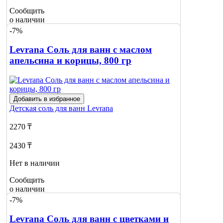
Сообщить
о наличии
-7%
Levrana Соль для ванн с маслом
апельсина и корицы, 800 гр
Добавить в избранное
Детская соль для ванн
Levrana
2270 ₸
2430 ₸
Нет в наличии
Сообщить
о наличии
1
-7%
Levrana Соль для ванн с цветками и