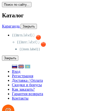
Поиск по сайту...
Каталог
Караганда
Закрыть
{{item.label}}
{{activeItem==item.id?'-
':'+'}}
{{item.label}}
{{activeSubitem==item.id?'-
':'+'}}
{{item.label}}
Закрыть
Вход
Регистрация
Доставка / Оплата
Скидки и бонусы
Как заказать?
Гарантия возврата
Контакты