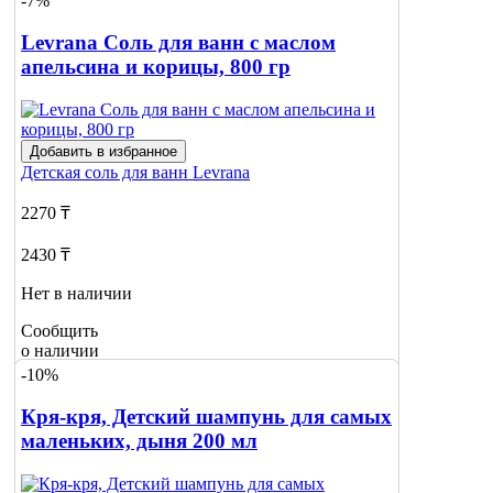
-7%
Сообщить
о наличии
Levrana Соль для ванн с маслом
апельсина и корицы, 800 гр
Добавить в избранное
Детская соль для ванн
Levrana
2270 ₸
2430 ₸
Нет в наличии
Сообщить
о наличии
1
-10%
Кря-кря, Детский шампунь для самых
маленьких, дыня 200 мл