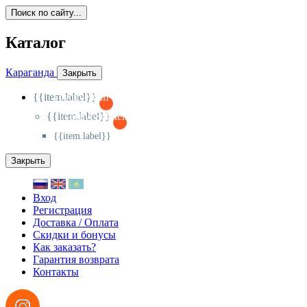
Поиск по сайту...
Каталог
Караганда
Закрыть
{{item.label}}
{{activeItem==item.id?'-
':'+'}}
{{item.label}}
{{activeSubitem==item.id?'-
':'+'}}
{{item.label}}
Закрыть
Вход
Регистрация
Доставка / Оплата
Скидки и бонусы
Как заказать?
Гарантия возврата
Контакты