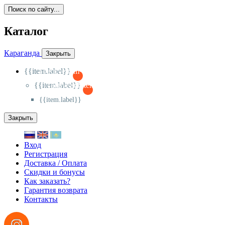
Поиск по сайту...
Каталог
Караганда
Закрыть
{{item.label}}
{{activeItem==item.id?'-
':'+'}}
{{item.label}}
{{activeSubitem==item.id?'-
':'+'}}
{{item.label}}
Закрыть
Вход
Регистрация
Доставка / Оплата
Скидки и бонусы
Как заказать?
Гарантия возврата
Контакты