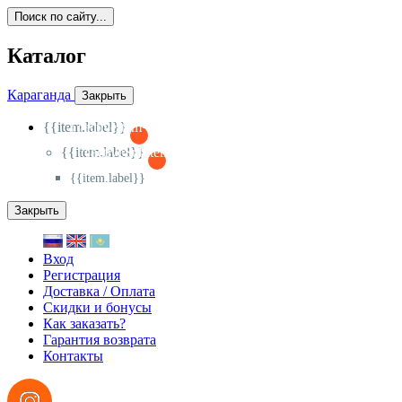
Поиск по сайту...
Каталог
Караганда
Закрыть
{{item.label}}
{{activeItem==item.id?'-
':'+'}}
{{item.label}}
{{activeSubitem==item.id?'-
':'+'}}
{{item.label}}
Закрыть
Вход
Регистрация
Доставка / Оплата
Скидки и бонусы
Как заказать?
Гарантия возврата
Контакты