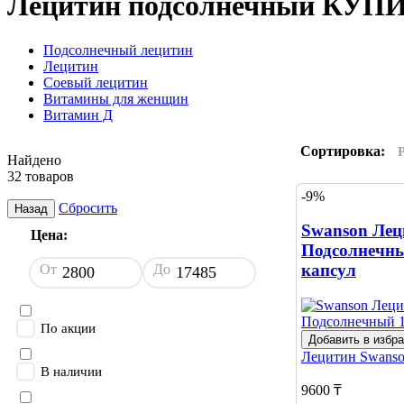
Лецитин подсолнечный КУП
Подсолнечный лецитин
Лецитин
Соевый лецитин
Витамины для женщин
Витамин Д
Сортировка:
Найдено
32 товаров
-9%
Сбросить
Назад
Swanson Лец
Цена:
Подсолнечны
капсул
От
До
По акции
Добавить в избр
Лецитин
Swans
В наличии
9600 ₸