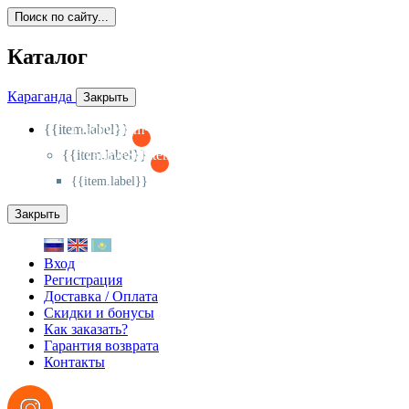
Поиск по сайту...
Каталог
Караганда
Закрыть
{{item.label}}
{{activeItem==item.id?'-
':'+'}}
{{item.label}}
{{activeSubitem==item.id?'-
':'+'}}
{{item.label}}
Закрыть
Вход
Регистрация
Доставка / Оплата
Скидки и бонусы
Как заказать?
Гарантия возврата
Контакты