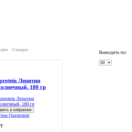
одно
Скидка
Выводить по:
protein Лецитин
солнечный, 180 гр
вить в избранное
итин
Qazprotein
 ₸