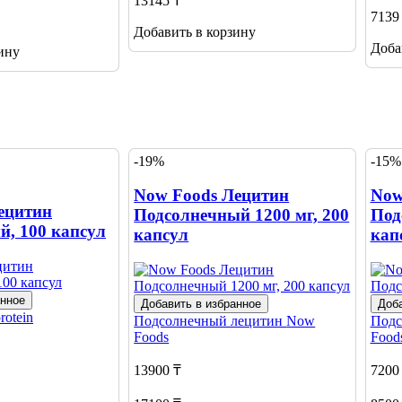
13145 ₸
7139
Добавить в корзину
Доба
ину
-19%
-15%
Now Foods Лецитин
Now
Лецитин
Подсолнечный 1200 мг, 200
Под
й, 100 капсул
капсул
кап
анное
Добавить в избранное
Доба
rotein
Подсолнечный лецитин
Now
Подс
Foods
Food
13900 ₸
7200