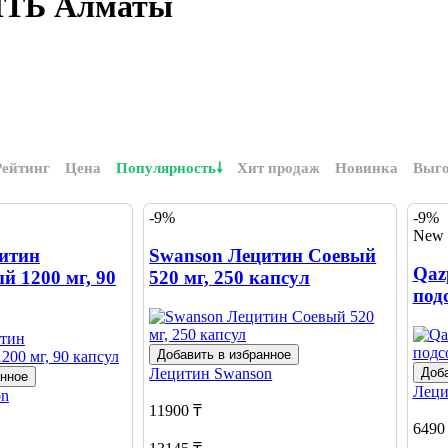
ИТЬ Алматы
Рейтинг
Цена
Популярность
Хит продаж
Новинка
Выг
-9%
-9%
New
итин
Swanson Лецитин Соевый
Qaz
й 1200 мг, 90
520 мг, 250 капсул
под
Добавить в избранное
Лецитин
Swanson
Доба
анное
Лец
on
11900 ₸
6490