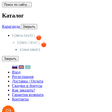
Поиск по сайту...
Каталог
Караганда
Закрыть
{{item.label}}
{{activeItem==item.id?'-
':'+'}}
{{item.label}}
{{activeSubitem==item.id?'-
':'+'}}
{{item.label}}
Закрыть
Вход
Регистрация
Доставка / Оплата
Скидки и бонусы
Как заказать?
Гарантия возврата
Контакты