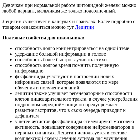
Девочкам при нормальной работе щитовидной железы можно
любой вариант, мальчикам же только подсолнечный.
Лецитин существует в капсулах и гранулах. Более подробно с
товаром ознакомиться можно тут
Лецитин
Полезные свойства для школьника:
способность долго концентрироваться на одной теме
удержание большой информации в голове
способность более быстро заучивать стихи
способность долгое время помнить полученную
информацию
фосфолипиды участвуют в построении новых
нейронных связей, которые появляются по мере
обучения и получения знаний
лецитин также улучшает регенераторные способности
клеток пищеварительного тракта, в случае употребления
подростком «вредной» пищи он предупреждает
развитие гастритов, что в свою очередь приводит к
дефицитам
у детей аутистов фосфолипиды стимулируют мозговую
активность, повышают содержание нейромедиаторов в
нервных синапсах. Лецитин используется в составе
комплексной схемы лечения аутизма для улучшения