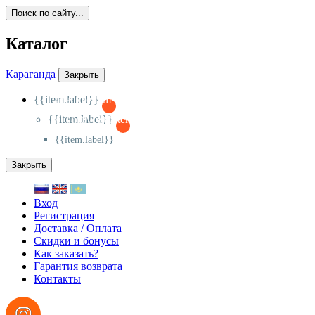
Поиск по сайту...
Каталог
Караганда
Закрыть
{{item.label}}
{{activeItem==item.id?'-
':'+'}}
{{item.label}}
{{activeSubitem==item.id?'-
':'+'}}
{{item.label}}
Закрыть
Вход
Регистрация
Доставка / Оплата
Скидки и бонусы
Как заказать?
Гарантия возврата
Контакты