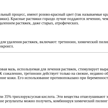
льный процесс, имеют розово-красный цвет (так называемые кра
жки). Красные растяжки гораздо лучше поддаются лечению, чем 
далением растяжек, даже старых, атрофических.
для удаления растяжек, включают: третиноин, химический пили
икроигл.
овая мазь, используемая для лечения растяжек, стимулирует выр
К сожалению, третиноин действует только на свежие, недавно о
ние кожи. Его использование противопоказано при беременност
ли 35% трихлоруксусная кислота. Эти вещества отшелушивают э
шие результаты можно получить, комбинируя химический пилинг