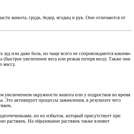
асти живота, груди, бедер, ягодиц и рук. Они отличаются от
 зуд или даже боль, но чаще всего не сопровождаются какими-
 (быстрое увеличение веса или резкая потеря веса). Также они
ю массу.
ным увеличением окружности живота или у подростков во время
. Это активирует процессы заживления, в результате чего
тяжек.
адпочечниками, но их избыток, который присутствует при
нию растяжек. На образование растяжек также влияют