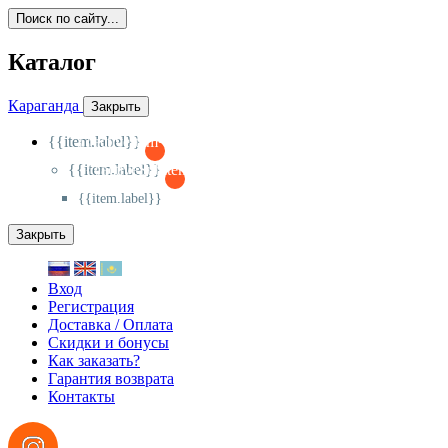
Поиск по сайту...
Каталог
Караганда
Закрыть
{{item.label}}
{{activeItem==item.id?'-
':'+'}}
{{item.label}}
{{activeSubitem==item.id?'-
':'+'}}
{{item.label}}
Закрыть
Вход
Регистрация
Доставка / Оплата
Скидки и бонусы
Как заказать?
Гарантия возврата
Контакты