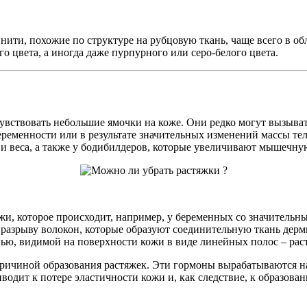
ити, похожие по структуре на рубцовую ткань, чаще всего в обл
о цвета, а иногда даже пурпурного или серо-белого цвета.
вствовать небольшие ямочки на коже. Они редко могут вызывать
ременности или в результате значительных изменений массы тела
а и веса, а также у бодибилдеров, которые увеличивают мышечну
ожи, которое происходит, например, у беременных со значитель
разрыву волокон, которые образуют соединительную ткань дермы
ью, видимой на поверхности кожи в виде линейных полос – рас
причиной образования растяжек. Эти гормоны вырабатываются н
водит к потере эластичности кожи и, как следствие, к образова