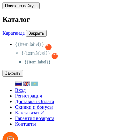
Поиск по сайту...
Каталог
Караганда
Закрыть
{{item.label}}
{{activeItem==item.id?'-
':'+'}}
{{item.label}}
{{activeSubitem==item.id?'-
':'+'}}
{{item.label}}
Закрыть
Вход
Регистрация
Доставка / Оплата
Скидки и бонусы
Как заказать?
Гарантия возврата
Контакты