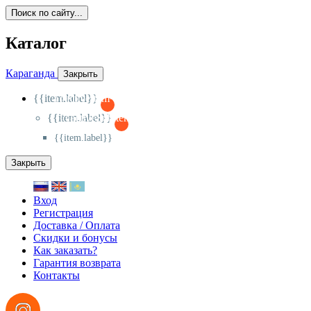
Поиск по сайту...
Каталог
Караганда
Закрыть
{{item.label}}
{{activeItem==item.id?'-
':'+'}}
{{item.label}}
{{activeSubitem==item.id?'-
':'+'}}
{{item.label}}
Закрыть
Вход
Регистрация
Доставка / Оплата
Скидки и бонусы
Как заказать?
Гарантия возврата
Контакты