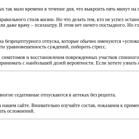
х так мало времени в течение дня, что выкроить пять минут на 
вильного стиля жизни. Но что делать тем, кто не успел остано
ли даже врачу – психиатру. В этом нет ничего постыдного. Но г
а безрецептурного отпуска, которые обычно именуются «успокои
сти уравновешенность суждений, побороть стресс.
х симптомов и восстановления поврежденных участков спинного
принимать с наибольшей долей вероятности. Если хотите узнать 
ногие седативные отпускаются в аптеках без рецепта.
а нашем сайте. Внимательно изучайте состав, показания к при
ать осложнений.