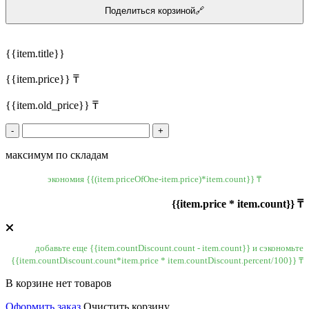
Поделиться корзиной🔗
{{item.title}}
{{item.price}} ₸
{{item.old_price}} ₸
-
+
максимум по складам
экономия {{(item.priceOfOne-item.price)*item.count}} ₸
{{item.price * item.count}} ₸
добавьте еще {{item.countDiscount.count - item.count}} и сэкономьте
{{item.countDiscount.count*item.price * item.countDiscount.percent/100}} ₸
В корзине нет товаров
Оформить заказ
Очистить корзину