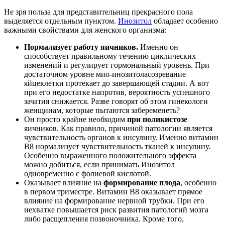
Не зря польза для представительниц прекрасного пола
выделяется отдельным пунктом.
Инозитол
обладает особенно
важными свойствами для женского организма:
Нормализует работу яичников.
Именно он
способствует правильному течению циклических
изменений и регулирует гормональный уровень. При
достаточном уровне мио-инозитоласозревание
яйцеклетки протекает до завершающей стадии. А вот
при его недостатке напротив, вероятность успешного
зачатия снижается. Разве говорят об этом гинекологи
женщинам, которые пытаются забеременеть?
Он просто крайне необходим
при поликистозе
яичников. Как правило, причиной патологии является
чувствительность органов к инсулину. Именно витамин
В8 нормализует чувствительность тканей к инсулину.
Особенно выраженного положительного эффекта
можно добиться, если принимать Инозитол
одновременно с фолиевой кислотой.
Оказывает влияние на
формирование плода
, особенно
в первом триместре. Витамин В8 оказывает прямое
влияние на формирование нервной трубки. При его
нехватке повышается риск развития патологий мозга
либо расщепления позвоночника. Кроме того,