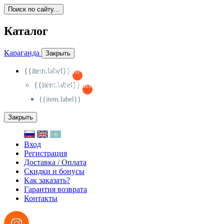
Поиск по сайту...
Каталог
Караганда
Закрыть
{{item.label}}
{{activeItem==item.id?'-
':'+'}}
{{item.label}}
{{activeSubitem==item.id?'-
':'+'}}
{{item.label}}
Закрыть
Вход
Регистрация
Доставка / Оплата
Скидки и бонусы
Как заказать?
Гарантия возврата
Контакты