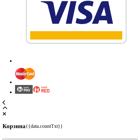
Корзина
{{data.countTxt}}