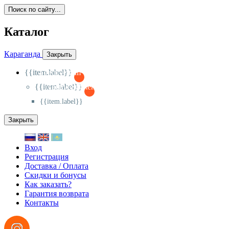
Поиск по сайту...
Каталог
Караганда
Закрыть
{{item.label}}
{{activeItem==item.id?'-
':'+'}}
{{item.label}}
{{activeSubitem==item.id?'-
':'+'}}
{{item.label}}
Закрыть
Вход
Регистрация
Доставка / Оплата
Скидки и бонусы
Как заказать?
Гарантия возврата
Контакты