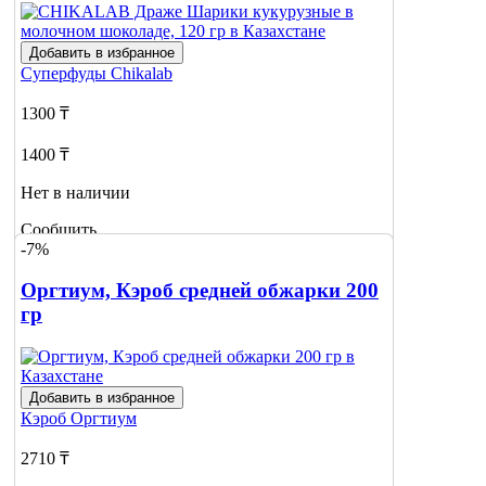
Добавить в избранное
Суперфуды
Chikalab
1300 ₸
1400 ₸
Нет в наличии
Сообщить
-7%
о наличии
Оргтиум, Кэроб средней обжарки 200
гр
Добавить в избранное
Кэроб
Оргтиум
2710 ₸