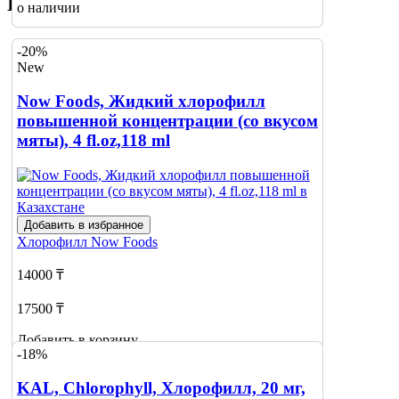
Похожие товары
о наличии
-20%
New
Now Foods, Жидкий хлорофилл
повышенной концентрации (со вкусом
мяты), 4 fl.oz,118 ml
Добавить в избранное
Хлорофилл
Now Foods
14000 ₸
17500 ₸
Добавить в корзину
-18%
KAL, Chlorophyll, Хлорофилл, 20 мг,