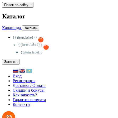
Поиск по сайту...
Каталог
Караганда
Закрыть
{{item.label}}
{{activeItem==item.id?'-
':'+'}}
{{item.label}}
{{activeSubitem==item.id?'-
':'+'}}
{{item.label}}
Закрыть
Вход
Регистрация
Доставка / Оплата
Скидки и бонусы
Как заказать?
Гарантия возврата
Контакты