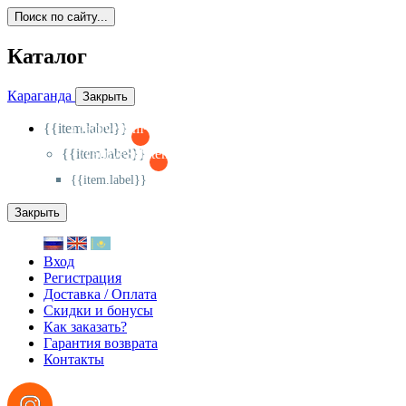
Поиск по сайту...
Каталог
Караганда
Закрыть
{{item.label}}
{{activeItem==item.id?'-
':'+'}}
{{item.label}}
{{activeSubitem==item.id?'-
':'+'}}
{{item.label}}
Закрыть
Вход
Регистрация
Доставка / Оплата
Скидки и бонусы
Как заказать?
Гарантия возврата
Контакты