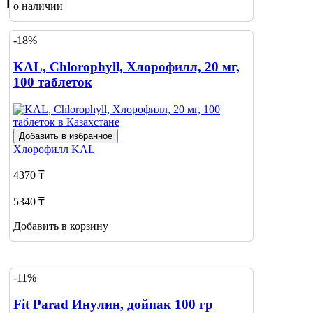
Похожие товары
о наличии
-18%
KAL, Chlorophyll, Хлорофилл, 20 мг,
100 таблеток
Добавить в избранное
Хлорофилл
KAL
4370 ₸
5340 ₸
Добавить в корзину
-11%
Fit Parad Инулин, дойпак 100 гр