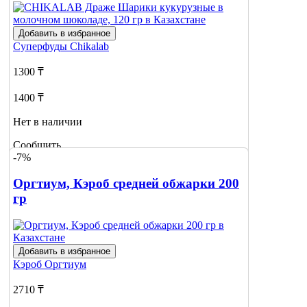
Добавить в избранное
Суперфуды
Chikalab
1300 ₸
1400 ₸
Нет в наличии
Сообщить
-7%
о наличии
Оргтиум, Кэроб средней обжарки 200
гр
Добавить в избранное
Кэроб
Оргтиум
2710 ₸