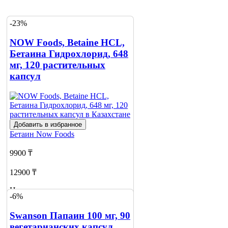
-23%
NOW Foods, Betaine HCL,
Бетаина Гидрохлорид, 648
мг, 120 растительных
капсул
Добавить в избранное
Бетаин
Now Foods
9900 ₸
12900 ₸
Нет в наличии
-6%
Сообщить
Swanson Папаин 100 мг, 90
о наличии
вегетарианских капсул