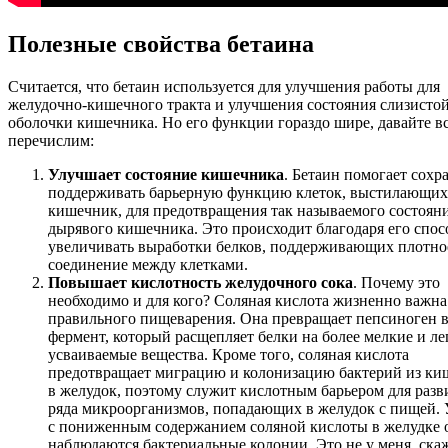
Полезные свойства бетаина
Считается, что бетаин используется для улучшения работы для
желудочно-кишечного тракта и улучшения состояния слизисто
оболочки кишечника. Но его функции гораздо шире, давайте в
перечислим:
Улучшает состояние кишечника
. Бетаин помогает сохр
поддерживать барьерную функцию клеток, выстилающих
кишечник, для предотвращения так называемого состоян
дырявого кишечника. Это происходит благодаря его спо
увеличивать выработки белков, поддерживающих плотно
соединение между клетками.
Повышает кислотность желудочного сока
. Почему это
необходимо и для кого? Соляная кислота жизненно важна
правильного пищеварения. Она превращает пепсиноген в
фермент, который расщепляет белки на более мелкие и ле
усваиваемые вещества. Кроме того, соляная кислота
предотвращает миграцию и колонизацию бактерий из ки
в желудок, поэтому служит кислотным барьером для разв
ряда микроорганизмов, попадающих в желудок с пищей.
с пониженным содержанием соляной кислоты в желудке
наблюдаются бактериальные колонии. Это не у меня, ска