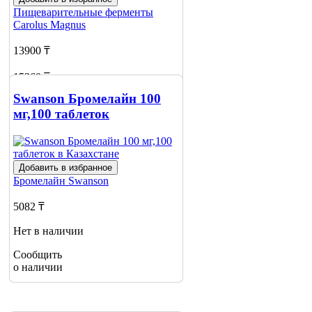
Пищеварительные ферменты
Carolus Magnus
13900 ₸
15260 ₸
Swanson Бромелайн 100
Нет в наличии
мг,100 таблеток
Сообщить
о наличии
Добавить в избранное
Бромелайн
Swanson
5082 ₸
Нет в наличии
Сообщить
о наличии