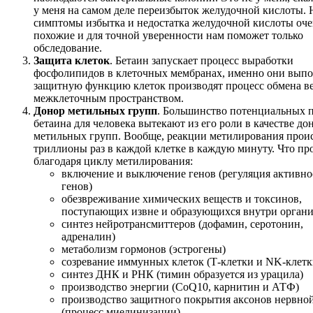
у меня на самом деле переизбыток желудочной кислоты. 
симптомы избытка и недостатка желудочной кислоты оче
похожие и для точной уверенности нам поможет только
обследование.
Защита клеток
. Бетаин запускает процесс выработки
фосфолипидов в клеточных мембранах, именно они вып
защитную функцию клеток производят процесс обмена в
межклеточным пространством.
Донор метильных групп
. Большинство потенциальных 
бетаина для человека вытекают из его роли в качестве до
метильных групп. Вообще, реакции метилирования прои
триллионы раз в каждой клетке в каждую минуту. Что пр
благодаря циклу метилирования:
включение и выключение генов (регуляция активно
генов)
обезвреживание химических веществ и токсинов,
поступающих извне и образующихся внутри орган
синтез нейротрансмиттеров (дофамин, серотонин,
адреналин)
метаболизм гормонов (эстрогены)
созревание иммунных клеток (Т-клетки и NK-клетк
синтез ДНК и РНК (тимин образуется из урацила)
производство энергии (CoQ10, карнитин и АТФ)
производство защитного покрытия аксонов нервно
(процесс миелинизации)