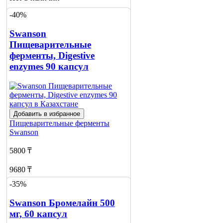
-40%
Сообщить
о наличии
Swanson
Пищеварительные
ферменты, Digestive
enzymes 90 капсул
Добавить в избранное
Пищеварительные ферменты
Swanson
5800 ₸
9680 ₸
-35%
Нет в наличии
Swanson Бромелайн 500
Сообщить
о наличии
мг, 60 капсул
1