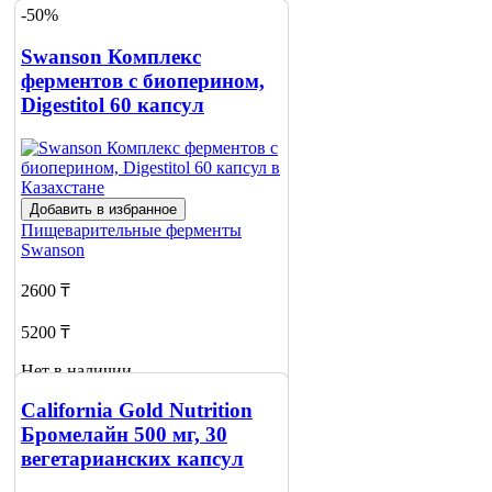
-50%
Swanson Комплекс
ферментов с биоперином,
Digestitol 60 капсул
Добавить в избранное
Пищеварительные ферменты
Swanson
2600 ₸
5200 ₸
Нет в наличии
Сообщить
California Gold Nutrition
о наличии
Бромелайн 500 мг, 30
вегетарианских капсул