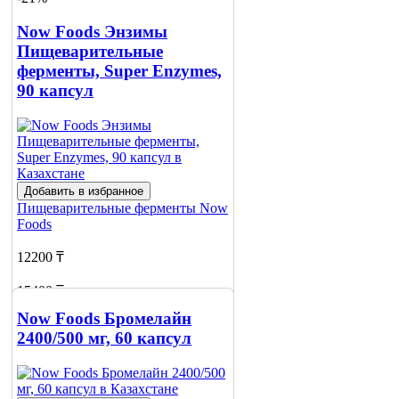
Now Foods Энзимы
Пищеварительные
ферменты, Super Enzymes,
90 капсул
Добавить в избранное
Пищеварительные ферменты
Now
Foods
12200 ₸
15400 ₸
Now Foods Бромелайн
Добавить в корзину
2400/500 мг, 60 капсул