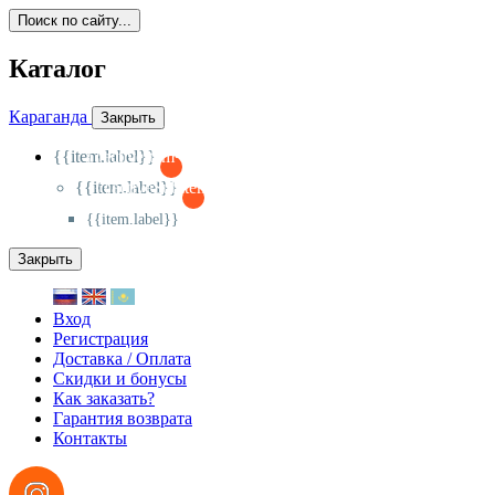
Поиск по сайту...
Каталог
Караганда
Закрыть
{{item.label}}
{{activeItem==item.id?'-
':'+'}}
{{item.label}}
{{activeSubitem==item.id?'-
':'+'}}
{{item.label}}
Закрыть
Вход
Регистрация
Доставка / Оплата
Скидки и бонусы
Как заказать?
Гарантия возврата
Контакты