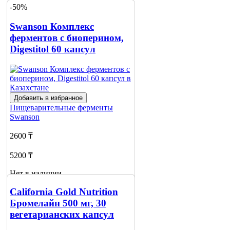
-50%
Swanson Комплекс
ферментов с биоперином,
Digestitol 60 капсул
Добавить в избранное
Пищеварительные ферменты
Swanson
2600 ₸
5200 ₸
Нет в наличии
Сообщить
California Gold Nutrition
о наличии
Бромелайн 500 мг, 30
вегетарианских капсул