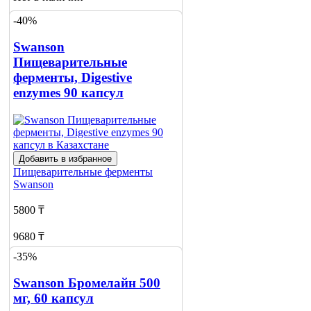
-40%
Сообщить
о наличии
Swanson
Пищеварительные
ферменты, Digestive
enzymes 90 капсул
Добавить в избранное
Пищеварительные ферменты
Swanson
5800 ₸
9680 ₸
-35%
Нет в наличии
Swanson Бромелайн 500
Сообщить
о наличии
мг, 60 капсул
1