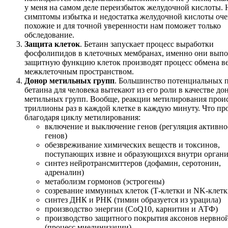
у меня на самом деле переизбыток желудочной кислоты. 
симптомы избытка и недостатка желудочной кислоты оче
похожие и для точной уверенности нам поможет только
обследование.
Защита клеток
. Бетаин запускает процесс выработки
фосфолипидов в клеточных мембранах, именно они вып
защитную функцию клеток производят процесс обмена в
межклеточным пространством.
Донор метильных групп
. Большинство потенциальных 
бетаина для человека вытекают из его роли в качестве до
метильных групп. Вообще, реакции метилирования прои
триллионы раз в каждой клетке в каждую минуту. Что пр
благодаря циклу метилирования:
включение и выключение генов (регуляция активно
генов)
обезвреживание химических веществ и токсинов,
поступающих извне и образующихся внутри орган
синтез нейротрансмиттеров (дофамин, серотонин,
адреналин)
метаболизм гормонов (эстрогены)
созревание иммунных клеток (Т-клетки и NK-клетк
синтез ДНК и РНК (тимин образуется из урацила)
производство энергии (CoQ10, карнитин и АТФ)
производство защитного покрытия аксонов нервно
(процесс миелинизации)