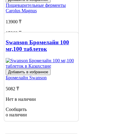
Пищеварительные ферменты
Carolus Magnus
13900 ₸
15260 ₸
Swanson Бромелайн 100
Нет в наличии
мг,100 таблеток
Сообщить
о наличии
Добавить в избранное
Бромелайн
Swanson
5082 ₸
Нет в наличии
Сообщить
о наличии