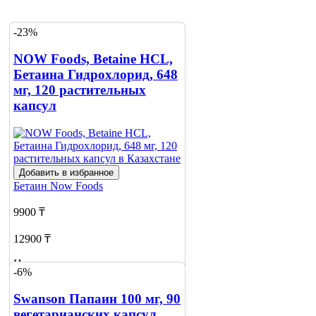
-23%
NOW Foods, Betaine HCL,
Бетаина Гидрохлорид, 648
мг, 120 растительных
капсул
Добавить в избранное
Бетаин
Now Foods
9900 ₸
12900 ₸
Нет в наличии
-6%
Сообщить
Swanson Папаин 100 мг, 90
о наличии
вегетарианских капсул