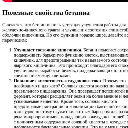
Полезные свойства бетаина
Считается, что бетаин используется для улучшения работы для
желудочно-кишечного тракта и улучшения состояния слизисто
оболочки кишечника. Но его функции гораздо шире, давайте в
перечислим:
Улучшает состояние кишечника
. Бетаин помогает сохр
поддерживать барьерную функцию клеток, выстилающих
кишечник, для предотвращения так называемого состоян
дырявого кишечника. Это происходит благодаря его спо
увеличивать выработки белков, поддерживающих плотно
соединение между клетками.
Повышает кислотность желудочного сока
. Почему это
необходимо и для кого? Соляная кислота жизненно важна
правильного пищеварения. Она превращает пепсиноген в
фермент, который расщепляет белки на более мелкие и ле
усваиваемые вещества. Кроме того, соляная кислота
предотвращает миграцию и колонизацию бактерий из ки
в желудок, поэтому служит кислотным барьером для разв
ряда микроорганизмов, попадающих в желудок с пищей.
с пониженным содержанием соляной кислоты в желудке
наблюдаются бактериальные колонии. Это не у меня, ска