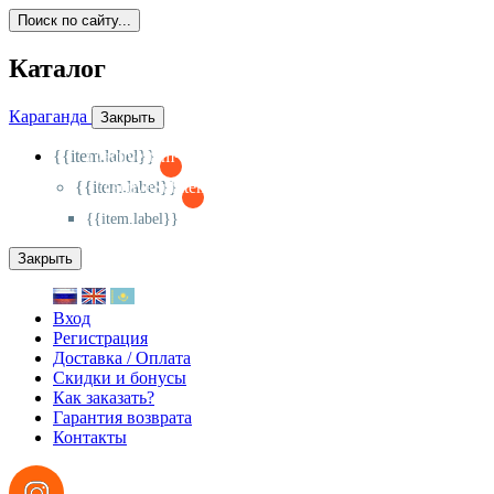
Поиск по сайту...
Каталог
Караганда
Закрыть
{{item.label}}
{{activeItem==item.id?'-
':'+'}}
{{item.label}}
{{activeSubitem==item.id?'-
':'+'}}
{{item.label}}
Закрыть
Вход
Регистрация
Доставка / Оплата
Скидки и бонусы
Как заказать?
Гарантия возврата
Контакты