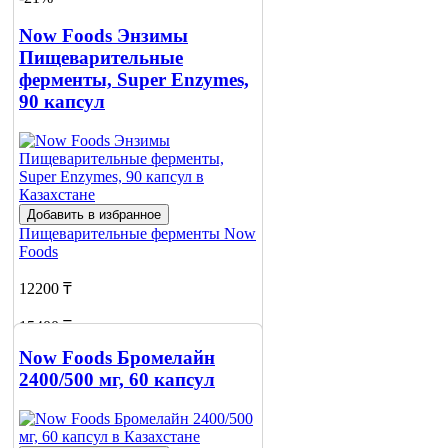
Now Foods Энзимы
Пищеварительные
ферменты, Super Enzymes,
90 капсул
Добавить в избранное
Пищеварительные ферменты
Now
Foods
12200 ₸
15400 ₸
Now Foods Бромелайн
Добавить в корзину
2400/500 мг, 60 капсул