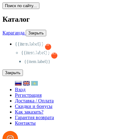
Поиск по сайту...
Каталог
Караганда
Закрыть
{{item.label}}
{{activeItem==item.id?'-
':'+'}}
{{item.label}}
{{activeSubitem==item.id?'-
':'+'}}
{{item.label}}
Закрыть
Вход
Регистрация
Доставка / Оплата
Скидки и бонусы
Как заказать?
Гарантия возврата
Контакты