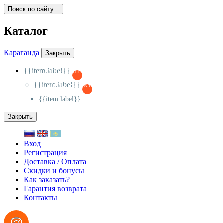
Поиск по сайту...
Каталог
Караганда
Закрыть
{{item.label}}
{{activeItem==item.id?'-
':'+'}}
{{item.label}}
{{activeSubitem==item.id?'-
':'+'}}
{{item.label}}
Закрыть
Вход
Регистрация
Доставка / Оплата
Скидки и бонусы
Как заказать?
Гарантия возврата
Контакты